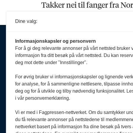
Takker nei til fanger fra No
Dine valg:
Ansva
Informasjonskapsler og personvern
Erik 
For å gi deg relevante annonser på vårt nettsted bruker v
908 
Om oss
informasjon fra ditt besøk på vårt nettsted. Du kan reser
reda
Politiforum er et redaksjonelt
deg mot dette under "Innstillinger".
uavhengig fagblad som drives
Reda
etter Vær varsom-plakaten og
Oda 
For øvrig bruker vi informasjonskapsler og lignende ver
Redaktørplakaten.
920 
for analyse, for å sammenligne nettlesere, tilpasse innhol
oda@
deg og for å utvikle og tilby nødvendig funksjonalitet. L
Politiforum er medlem av
i vår personvernerklæring.
Fagpressen.
Vi er med i Fagpressen-nettverket. Om du samtykker unde
du få relevante annonser på nettstedene til medlemmene
nettverket basert på informasjon fra dine besøk på tvers