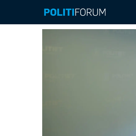
Emne:
fengsel