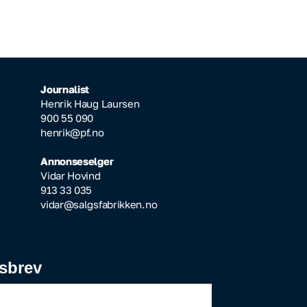
Journalist
Henrik Haug Laursen
900 55 090
henrik@pf.no
Annonseselger
Vidar Hovind
913 33 035
vidar@salgsfabrikken.no
sbrev