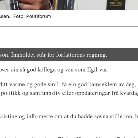
ssen.
Foto: Politiforum
n. Innholdet står for forfatterens regning.
over ein så god kollega og ven som Egil var.
jå ditt varme og gode smil, få ein god bamseklem av deg, 
olitikk og samfunnsliv eller oppdateringar frå kvarda
ristine og informerte om at du hadde sovna stille inn, b