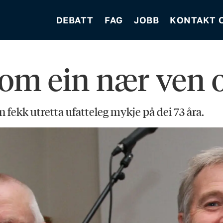
DEBATT
FAG
JOBB
KONTAKT 
om ein nær ven o
n fekk utretta ufatteleg mykje på dei 73 åra.