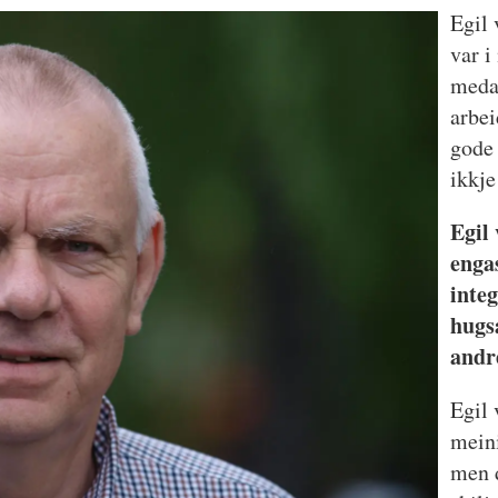
Egil 
var i
meda
arbei
gode 
ikkje
Egil
enga
inte
hugs
andr
Egil 
meini
men d