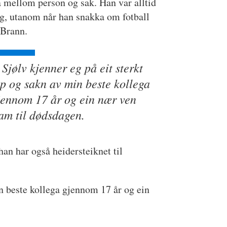
a mellom person og sak. Han var alltid
g, utanom når han snakka om fotball
s Brann.
Sjølv kjenner eg på eit sterkt
ap og sakn av min beste kollega
jennom 17 år og ein nær ven
ram til dødsdagen.
an har også heidersteiknet til
in beste kollega gjennom 17 år og ein