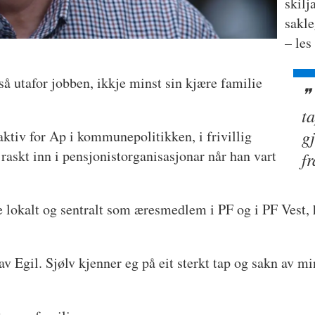
skilj
sakle
– le
 utafor jobben, ikkje minst sin kjære familie
t
g
 aktiv for Ap i kommunepolitikken, i frivillig
raskt inn i pensjonistorganisasjonar når han vart
f
 lokalt og sentralt som æresmedlem i PF og i PF Vest, h
v Egil. Sjølv kjenner eg på eit sterkt tap og sakn av m