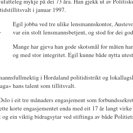
 ufatteleg mykje på dei 73 åra. Han gjekk ut av Politisku
idstillitsvalt i januar 1997.
Egil jobba ved tre ulike lensmannskontor, Austev
-
var ein stolt lensmannsbetjent, og stod for dei god
Mange har gjeva han gode skotsmål for måten han ut
og med stor integritet. Egil kunne både nytta ute
annsfullmektig i Hordaland politidistrikt og lokallag
ga» hans talent som tillitsvalt.
l Oslo i eit tre månaders engasjement som forbundssek
e korte engasjementet enda med eit 17 år langt virke so
 og ein viktig bidragsytar ved stiftinga av både Politie