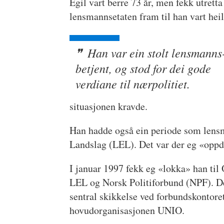
Egil vart berre 73 år, men fekk utretta
lensmannsetaten fram til han vart heilt
Han var ein stolt lensmanns
betjent, og stod for dei gode
verdiane til nærpolitiet.
situasjonen kravde.
Han hadde også ein periode som lensm
Landslag (LEL). Det var der eg «oppda
I januar 1997 fekk eg «lokka» han ti
LEL og Norsk Politiforbund (NPF). Dett
sentral skikkelse ved forbundskontoret
hovudorganisasjonen UNIO.