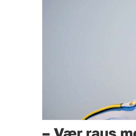
– Vær raus mo