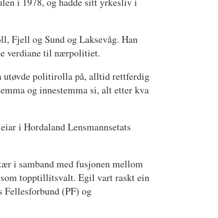
len i 1978, og hadde sitt yrkesliv i
oll, Fjell og Sund og Laksevåg. Han
e verdiane til nærpolitiet.
øvde politirolla på, alltid rettferdig
stemma og innestemma si, alt etter kva
sleiar i Hordaland Lensmannsetats
retær i samband med fusjonen mellom
m topptillitsvalt. Egil vart raskt ein
ts Fellesforbund (PF) og