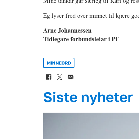
Mine tankar går særleg til Kari og res
Eg lyser fred over minnet til kjære go
Arne Johannessen
Tidlegare forbundsleiar i PF
MINNEORD
Siste nyheter