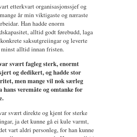
vart etterkvart organisasjonssjef og
 mange år min viktigaste og næraste
rbeidar. Han hadde enorm
dskapasitet, alltid godt førebudd, laga
konkrete saksutgreiingar og leverte
 minst alltid innan fristen.
 var svært fagleg sterk, enormt
sjert og dedikert, og hadde stor
gritet, men mange vil nok særleg
a hans veremåte og omtanke for
e.
var svært direkte og kjent for sterke
ngar, ja det kunne gå ei kule varmt,
et vart aldri personleg, for han kunne