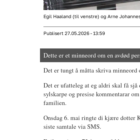
Egil Haaland (til venstre) og Arne Johanne
Publisert
27.05.2026 - 13:59
Dette er et minneord om en avdød perso
Det er tungt å måtta skriva minneord 
Det er ufatteleg at eg aldri skal få s
sylskarpe og presise kommentarar om p
familien.
Onsdag 6. mai ringte di kjære dotter K
siste samtale via SMS.