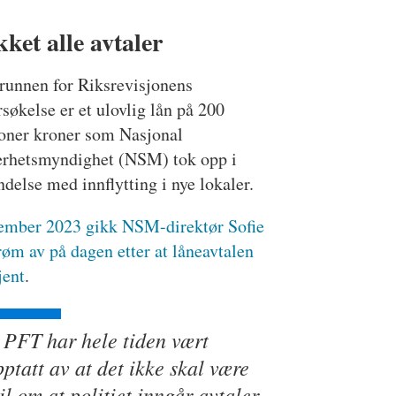
kket alle avtaler
runnen for Riksrevisjonens
søkelse er et ulovlig lån på 200
ioner kroner som Nasjonal
erhetsmyndighet (NSM) tok opp i
ndelse med innflytting i nye lokaler.
sember 2023 gikk NSM-direktør Sofie
øm av på dagen etter at låneavtalen
jent
.
PFT har hele tiden vært
ptatt av at det ikke skal være
il om at politiet inngår avtaler