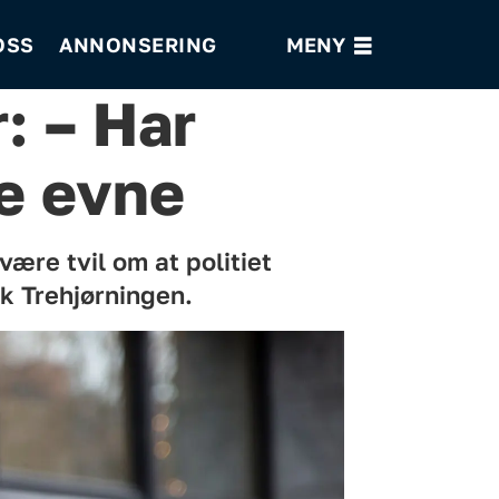
OSS
ANNONSERING
: – Har
te evne
 være tvil om at politiet
ik Trehjørningen.