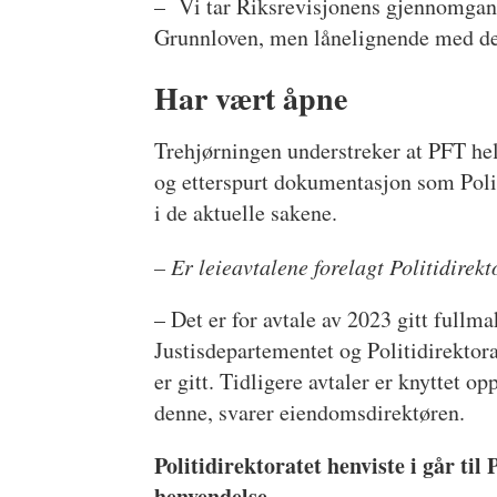
– Vi tar Riksrevisjonens gjennomgang p
Grunnloven, men lånelignende med d
Har vært åpne
Trehjørningen understreker at PFT hele
og etterspurt dokumentasjon som Poli
i de aktuelle sakene.
– Er leieavtalene forelagt Politidirek
– Det er for avtale av 2023 gitt fullmak
Justisdepartementet og Politidirektor
er gitt. Tidligere avtaler er knyttet o
denne, svarer eiendomsdirektøren.
Politidirektoratet henviste i går t
henvendelse.