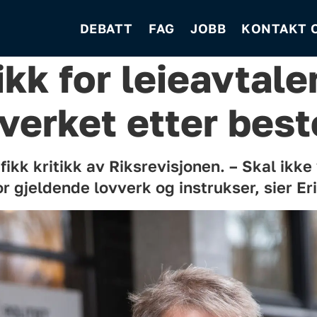
DEBATT
FAG
JOBB
KONTAKT 
kk for leieavtaler
lverket etter bes
 fikk kritikk av Riksrevisjonen. – Skal ikke
r gjeldende lovverk og instrukser, sier Er