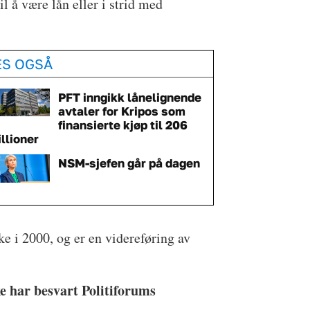
l å være lån eller i strid med
ES OGSÅ
PFT inngikk lånelignende
avtaler for Kripos som
finansierte kjøp til 206
llioner
NSM-sjefen går på dagen
ake i 2000, og er en videreføring av
e har besvart Politiforums