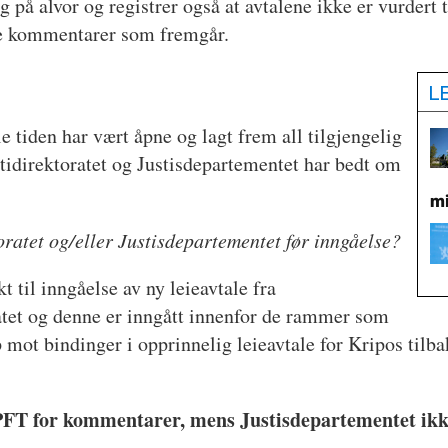
å alvor og registrer også at avtalene ikke er vurdert ti
e kommentarer som fremgår.
L
 tiden har vært åpne og lagt frem all tilgjengelig
tidirektoratet og Justisdepartementet har bedt om
mi
toratet og/eller Justisdepartementet før inngåelse?
t til inngåelse av ny leieavtale fra
atet og denne er inngått innenfor de rammer som
pp mot bindinger i opprinnelig leieavtale for Kripos tilb
il PFT for kommentarer, mens Justisdepartementet ikk