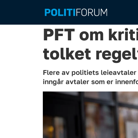
PFT om kriti
tolket rege
Flere av politiets leieavtaler
inngår avtaler som er innenfo