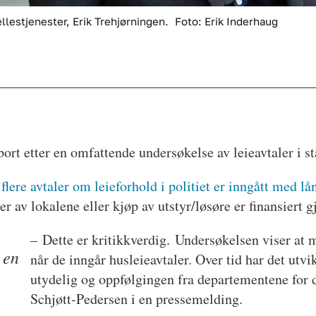
ellestjenester, Erik Trehjørningen.
Foto: Erik Inderhaug
rt etter en omfattende undersøkelse av leieavtaler i st
lere avtaler om leieforhold i politiet er inngått med lå
er av lokalene eller kjøp av utstyr/løsøre er finansiert g
– Dette er kritikkverdig. Undersøkelsen viser at m
 en
når de inngår husleieavtaler. Over tid har det utvi
utydelig og oppfølgingen fra departementene for då
Schjøtt-Pedersen i en pressemelding.