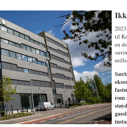
Ikk
2023-
til K
en de
særin
milli
Særi
ekse
fast
rom 
støy
gass
inst