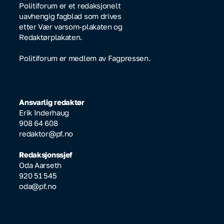
Politiforum er et redaksjonelt
uavhengig fagblad som drives
etter Vær varsom-plakaten og
Redaktørplakaten.
Politiforum er medlem av Fagpressen.
Ansvarlig redaktør
Erik Inderhaug
908 64 608
redaktor@pf.no
Redaksjonssjef
Oda Aarseth
920 51 545
oda@pf.no