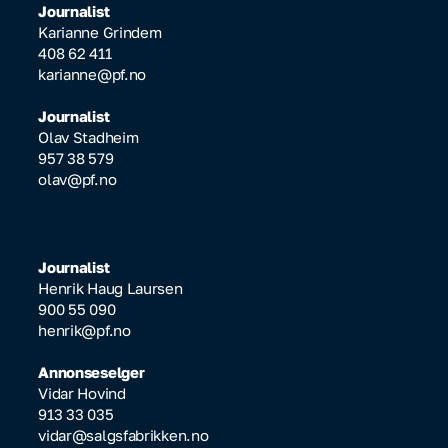
Journalist
Karianne Grindem
408 62 411
karianne@pf.no
Journalist
Olav Stadheim
957 38 579
olav@pf.no
Journalist
Henrik Haug Laursen
900 55 090
henrik@pf.no
Annonseselger
Vidar Hovind
913 33 035
vidar@salgsfabrikken.no