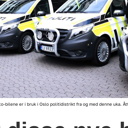
-bilene er i bruk i Oslo politidistrikt fra og med denne uka. Å