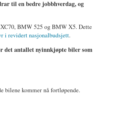
drar til en bedre jobbhverdag, og
 Volvo XC70, BMW 525 og BMW X5. Dette
yr i revidert nasjonalbudsjett
.
or det antallet nyinnkjøpte biler som
rende bilene kommer nå fortløpende.