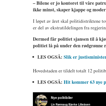
– Bilene er jo kontoret til våre pa
ikke minst, skaper kjappe og modern
I løpet av året skal politidistrikten
er del av ekstratildelingen fra regjeri
Dermed får politiet sjansen til å kj
politiet lå på under den rødgrønne 
LES OGSÅ:
Slik er justisministe
Hovedstaden er tildelt totalt 12 politi
LES OGSÅ:
Hit kommer 63 nye po