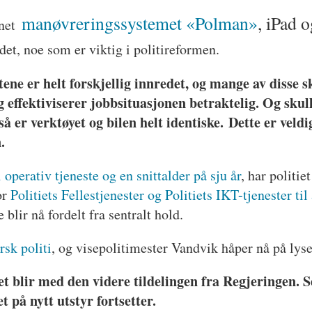
manøvreringssystemet «Polman»
, iPad 
net
edet, noe som er viktig i politireformen.
tene er helt forskjellig innredet, og mange av disse sk
og effektiviserer jobbsituasjonen betraktelig. Og sk
 så er verktøyet og bilen helt identiske. Dette er veld
.
 operativ tjeneste og en snittalder på sju år
, har politie
or
Politiets Fellestjenester og Politiets IKT-tjenester ti
 blir nå fordelt fra sentralt hold.
rsk politi
, og visepolitimester Vandvik håper nå på lyse
et blir med den videre tildelingen fra Regjeringen. S
t på nytt utstyr fortsetter.