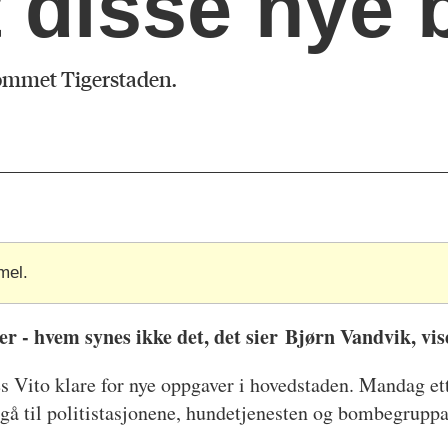
 disse nye 
nkommet Tigerstaden.
mel.
er - hvem synes ikke det, det sier Bjørn Vandvik, vise
es Vito klare for nye oppgaver i hovedstaden. Mandag et
 gå til politistasjonene, hundetjenesten og bombegruppa