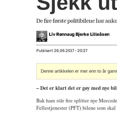
Sjekk ut
De fire første politibilene har a
Liv Rønnaug Bjerke
Lilleåsen
Publisert
26.09.2017 - 20:27
Denne artikkelen er mer enn to år gam
– Det er klart det er gøy med nye bil
Bak ham står fire splitter nye Merced
Fellestjenester (PFT) bilene som skal