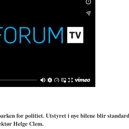
parken for politiet. U
tstyret i nye bilene blir standa
rektør Helge Clem.