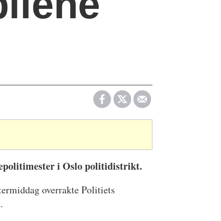
bilene
politimester i Oslo politidistrikt.
termiddag overrakte Politiets
.