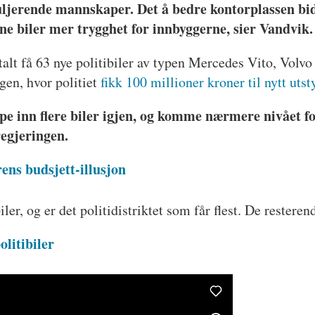
truljerende mannskaper. Det å bedre kontorplassen bi
e biler mer trygghet for innbyggerne, sier Vandvik.
e totalt få 63 nye politibiler av typen Mercedes Vito,
ngen, hvor politiet
fikk 100 millioner kroner til nytt utst
øpe inn flere biler igjen, og komme nærmere nivået f
regjeringen.
rens budsjett-illusjon
biler, og er det politidistriktet som får flest. De reste
litibiler