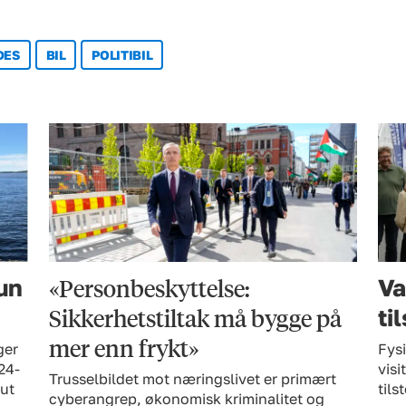
DES
BIL
POLITIBIL
«Personbeskyttelse:
hun
Va
Sikkerhetstiltak må bygge på
ti
mer enn frykt»
ger
Fysi
24-
visi
Trusselbildet mot næringslivet er primært
 ut
til
cyberangrep, økonomisk kriminalitet og