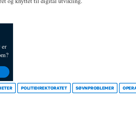
 og knyttet til digital utvikling.
 er
 om?
HETER
POLITIDIREKTORATET
SØVNPROBLEMER
OPER