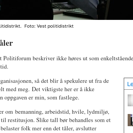
tidistrikt.
Foto: Vest politidistrikt
åler
det Politiforum beskriver ikke høres ut som enkeltståend
tid.
ganisasjonen, så det blir å spekulere ut fra de
L
lt med meg. Det viktigste her er å ikke
en oppgaven er min, som fastlege.
mer om bemanning, arbeidstid, hvile, lydmiljø,
til restitusjon. Slike tall bør behandles som et
belaster folk mer enn det tåler, avslutter