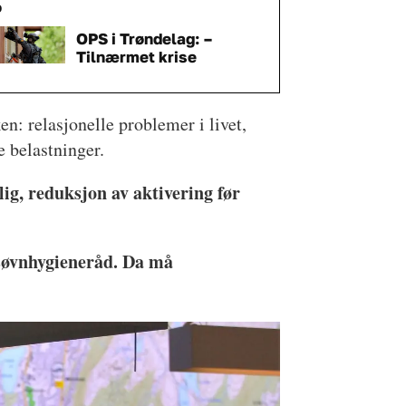
o
OPS i Trøndelag: –
Tilnærmet krise
ken: relasjonelle problemer i livet,
 belastninger.
lig, reduksjon av aktivering før
 søvnhygieneråd. Da må