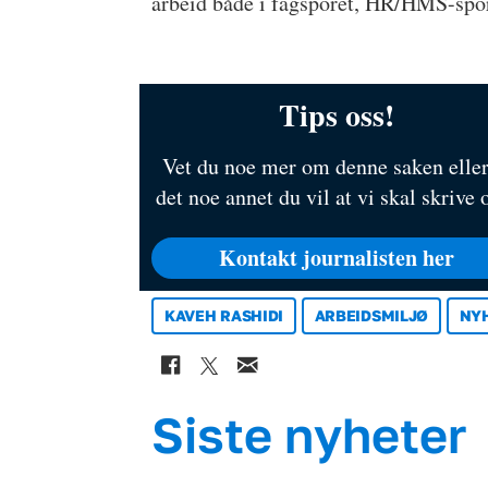
arbeid både i fagsporet, HR/HMS-sporet
Tips oss!
Vet du noe mer om denne saken eller
det noe annet du vil at vi skal skrive
Kontakt journalisten her
KAVEH RASHIDI
ARBEIDSMILJØ
NY
Siste nyheter