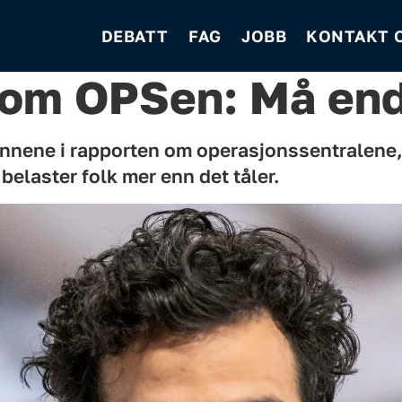
DEBATT
FAG
JOBB
KONTAKT 
 om OPSen: Må en
unnene i rapporten om operasjonssentralene,
belaster folk mer enn det tåler.