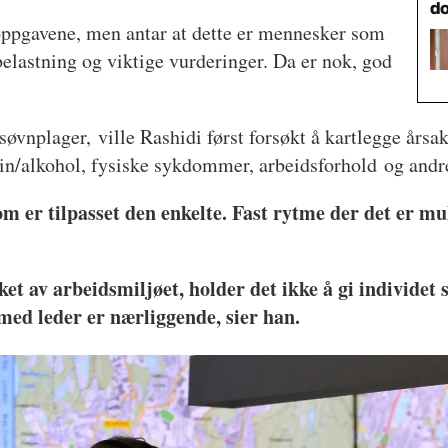
d
dsoppgavene, men antar at dette er mennesker som
belastning og viktige vurderinger. Da er nok, god
søvnplager,
ville Rashidi først forsøkt å kartlegge årsa
in/alkohol, fysiske sykdommer, arbeidsforhold og andre
som er tilpasset den enkelte. Fast rytme der det er mu
t av arbeidsmiljøet, holder det ikke å gi individet
med leder er nærliggende, sier han.