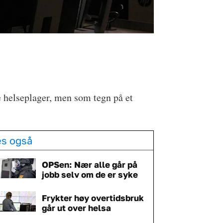
e helseplager, men som tegn på et
es også
OPSen: Nær alle går på
jobb selv om de er syke
Frykter høy overtidsbruk
går ut over helsa