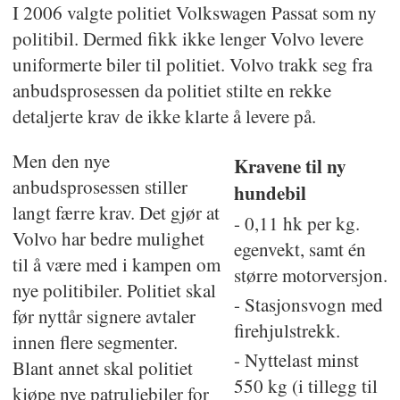
I 2006 valgte politiet Volkswagen Passat som ny
politibil. Dermed fikk ikke lenger Volvo levere
uniformerte biler til politiet. Volvo trakk seg fra
anbudsprosessen da politiet stilte en rekke
detaljerte krav de ikke klarte å levere på.
Men den nye
Kravene til ny
anbudsprosessen stiller
hundebil
langt færre krav. Det gjør at
- 0,11 hk per kg.
Volvo har bedre mulighet
egenvekt, samt én
til å være med i kampen om
større motorversjon.
nye politibiler. Politiet skal
- Stasjonsvogn med
før nyttår signere avtaler
firehjulstrekk.
innen flere segmenter.
- Nyttelast minst
Blant annet skal politiet
550 kg (i tillegg til
kjøpe nye patruljebiler for