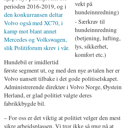
vekt på
perioden 2016-2019, og i
hundeinnredning)
den konkurransen deltar
- Særkrav til
Volvo også med XC70, i
hundeinnredning
kamp mot blant annet
(betjening, lufting,
Mercedes og Volkswagen,
lys, sikkerhet,
slik Politiforum skrev i vår.
komfort etc.)
Hundebil er imidlertid
første segment ut, og med den nye avtalen her er
Volvo uansett tilbake i det gode politiselskapet.
Administrerende direktør i Volvo Norge, Øystein
Herland, er glad politiet valgte deres
fabrikkbygde bil.
– For oss er det viktig at politiet velger den mest
sikre arbeidsplassen. Vi tror ikke så mye på at