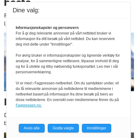
beste
Dine valg:
Politiets tilstedeværelse på Norway Cup blir
lagt merke til.
Informasjonskapsler og personvern
For å gi deg relevante annonser på vårt nettsted bruker vi
informasjon fra ditt besøk på vårt nettsted. Du kan reservere
deg mot dette under "Innstillinger".
For øvrig bruker vi informasjonskapsler og lignende verktøy for
analyse, for å sammenligne nettlesere, tilpasse innhold til deg
og for å utvikle og tilby nødvendig funksjonalitet. Les mer i vår
personvernerklæring.
Vi er med i Fagpressen-nettverket. Om du samtykker under, vil
du få relevante annonser på nettstedene til medlemmene i
nettverket basert på informasjon fra dine besøk på tvers av
Han er ny FOT-leder
disse nettstedene. En oversikt over medlemmene finner du på
Fagpressen.no.
Den nye FOT-lederen i Møre og Romsdal har
både lang erfaring og bred kompetanse.
Avvis alle
Godta valgte
Innstillinger