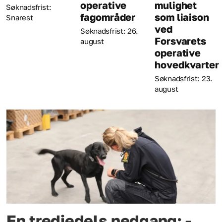
operative
mulighet
Søknadsfrist: 
fagområder
som liaison
august
ved
Søknadsfrist: 26.
Forsvarets
august
operative
hovedkvarter
Søknadsfrist: 23.
august
En tredjedels nedgang: -