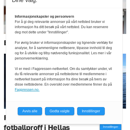
Dine valg:
Informasjonskapsler og personvern
For å gi deg relevante annonser på vårt nettsted bruker vi
informasjon fra ditt besøk på vårt nettsted. Du kan reservere
deg mot dette under "Innstillinger".
Blir visepolitimester i seks år
For øvrig bruker vi informasjonskapsler og lignende verktøy for
analyse, for å sammenligne nettlesere, tilpasse innhold til deg
og for å utvikle og tilby nødvendig funksjonalitet. Les mer i vår
personvernerklæring.
Vi er med i Fagpressen-nettverket. Om du samtykker under, vil
du få relevante annonser på nettstedene til medlemmene i
nettverket basert på informasjon fra dine besøk på tvers av
disse nettstedene. En oversikt over medlemmene finner du på
Fagpressen.no.
Avvis alle
Godta valgte
Innstillinger
Ferdig på PHS – nå blir hun
fotballproff i Hellas
Innstillinger