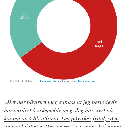
«Det har påvirket meg såpass at jeg periodevis
har vurdert å sykemelde meg. Jeg har vært på
kanten av å bli utbrent. Det påvirker fritid, søvn
og produktivitet. Det forventes at man skal oppnå