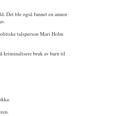
eld. Det ble også funnet en annen
av.
spolitiske talsperson Mari Holm
å kriminalisere bruk av barn til
okka:
eren.