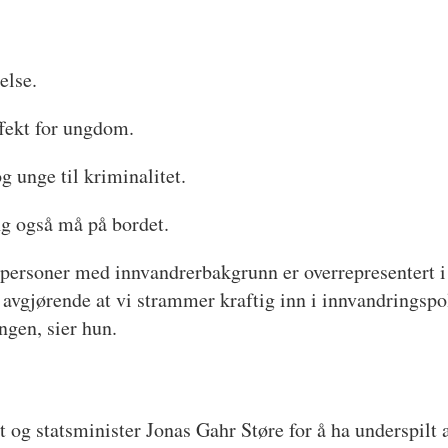
else.
ffekt for ungdom.
og unge til kriminalitet.
g også må på bordet.
personer med innvandrerbakgrunn er overrepresentert i d
avgjørende at vi strammer kraftig inn i innvandringspoli
ingen, sier hun.
 og statsminister Jonas Gahr Støre for å ha underspilt a