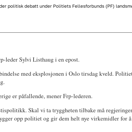
under politisk debatt under Politiets Fellesforbunds (PF) landsm
rp-leder Sylvi Listhaug i en epost.
rbindelse med eksplosjonen i Oslo tirsdag kveld. Politi
ag.
rige er påfallende, mener Frp-lederen.
ustispolitikk. Skal vi ta tryggheten tilbake må regjering
bygger opp politiet og gir dem helt nye virkemidler for å