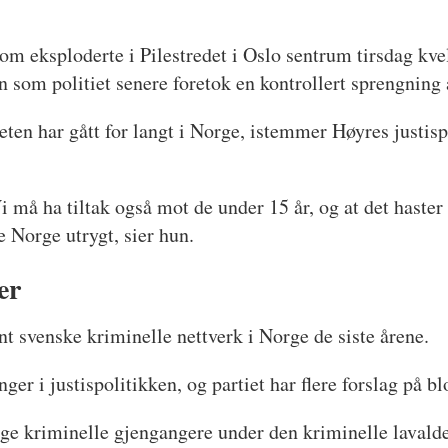
som eksploderte i Pilestredet i Oslo sentrum tirsdag kv
 som politiet senere foretok en kontrollert sprengning 
teten har gått for langt i Norge, istemmer Høyres justi
i må ha tiltak også mot de under 15 år, og at det haster 
e Norge utrygt, sier hun.
er
nt svenske kriminelle nettverk i Norge de siste årene.
r i justispolitikken, og partiet har flere forslag på bl
unge kriminelle gjengangere under den kriminelle lavald