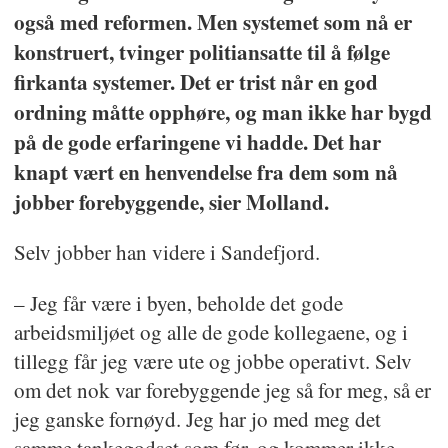
perspektiv er ikke begrenset til
også med reformen. Men systemet som nå er
kontortiden 8-16. Han legger vekt på
konstruert, tvinger politiansatte til å følge
å være tilgjengelig når ungdommene
firkanta systemer. Det er trist når en god
trenger hjelp.
ordning måtte opphøre, og man ikke har bygd
på de gode erfaringene vi hadde. Det har
– Det er dette som er nærpolitiet for
knapt vært en henvendelse fra dem som nå
meg, sier ungdomskoordinatoren i
jobber forebyggende, sier Molland.
Sandefjord.
Selv jobber han videre i Sandefjord.
Juryen tillegger vekt at Molland
– Jeg får være i byen, beholde det gode
bidrar i lokalsamfunnet ut over sin
arbeidsmiljøet og alle de gode kollegaene, og i
politirolle. Som leder av idrettslaget,
tillegg får jeg være ute og jobbe operativt. Selv
som arrangør av 17. mai-feiring for
om det nok var forebyggende jeg så for meg, så er
kolleger, og juletrefest for
jeg ganske fornøyd. Jeg har jo med meg det
blålysetatens barn. Espen plukker
samme tankegodset som før, og kommer ikke