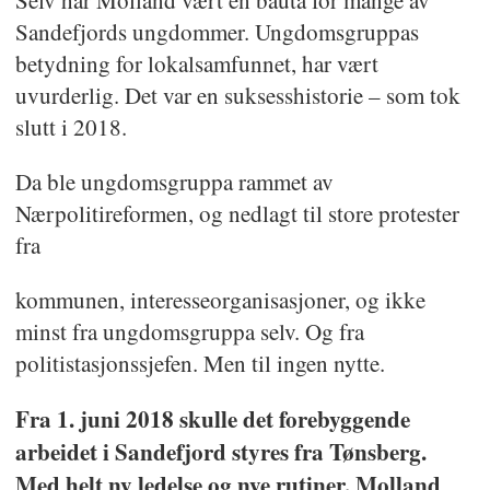
forebyggende ungdomsarbeid. Ofte
Sandefjords ungdommer. Ungdomsgruppas
ser juryen at slikt arbeid fremheves
betydning for lokalsamfunnet, har vært
som viktig, men når store og viktige
uvurderlig. Det var en suksesshistorie – som tok
slutt i 2018.
saker og vanskelige økonomiske
prioriteringer gjøres, taper politiets
Da ble ungdomsgruppa rammet av
viktige forebyggende innsats.
Nærpolitireformen, og nedlagt til store protester
fra
Espen Molland har i over 12 år bidratt
til å skape dialog, og oppnådd tillit
kommunen, interesseorganisasjoner, og ikke
både hos ungdom og foreldre. Når
minst fra ungdomsgruppa selv. Og fra
politistasjonssjefen. Men til ingen nytte.
det har vært fred, og når det har
stormet. Han har som mål å hjelpe,
Fra 1. juni 2018 skulle det forebyggende
ikke å straffe. Juryen fremhever at
arbeidet i Sandefjord styres fra Tønsberg.
Molland har betydd noe for en lang
Med helt ny ledelse og nye rutiner. Molland