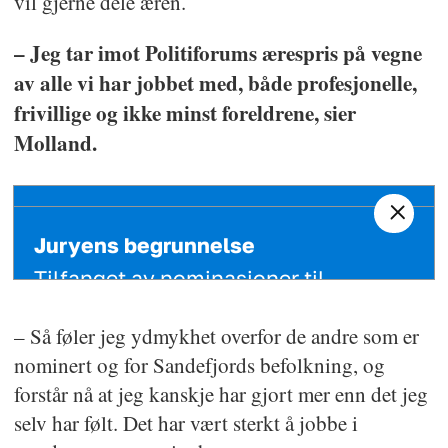
vil gjerne dele æren.
– Jeg tar imot Politiforums ærespris på vegne
av alle vi har jobbet med, både profesjonelle,
frivillige og ikke minst foreldrene, sier
Molland.
Juryens begrunnelse
Tilfanget av nominasjoner til
Politiforums ærespris 2018 var svært
– Så føler jeg ydmykhet overfor de andre som er
godt, og speiler mye godt arbeid fra
nominert og for Sandefjords befolkning, og
politiansatte både i 2018, og i en
forstår nå at jeg kanskje har gjort mer enn det jeg
årrekke tilbake i tid. I det avsluttende
selv har følt. Det har vært sterkt å jobbe i
juryarbeidet var det tema knyttet til