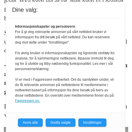
Juryens avgjørelse er enstemmig.
noen. Ikke fordi jeg er lat, men fordi vi i politiet
faktisk kan hjelpe folk videre, og da har alle det
Dine valg:
bra, sier Molland.
Informasjonskapsler og personvern
Spesielt kan det være viktig i møte med
For å gi deg relevante annonser på vårt nettsted bruker vi
informasjon fra ditt besøk på vårt nettsted. Du kan reservere
utagerende ungdommer. Ofte skal det ikke mer til
deg mot dette under "Innstillinger".
enn at han holder rundt dem, for å roe dem ned.
For øvrig bruker vi informasjonskapsler og lignende verktøy for
analyse, for å sammenligne nettlesere, tilpasse innhold til deg
– Ikke bare fordi vi er sterkere, men fordi noen
og for å utvikle og tilby nødvendig funksjonalitet. Les mer i vår
personvernerklæring.
av de trenger å bli sett. De har bare fått
Vi er med i Fagpressen-nettverket. Om du samtykker under, vil
negative tilbakemeldinger, uansett hva de har
du få relevante annonser på nettstedene til medlemmene i
gjort.
nettverket basert på informasjon fra dine besøk på tvers av
disse nettstedene. En oversikt over medlemmene finner du på
Fagpressen.no.
Den såkalte «bekymringssamtalen» i ettertid, kan
vare i timesvis.
Avvis alle
Godta valgte
Innstillinger