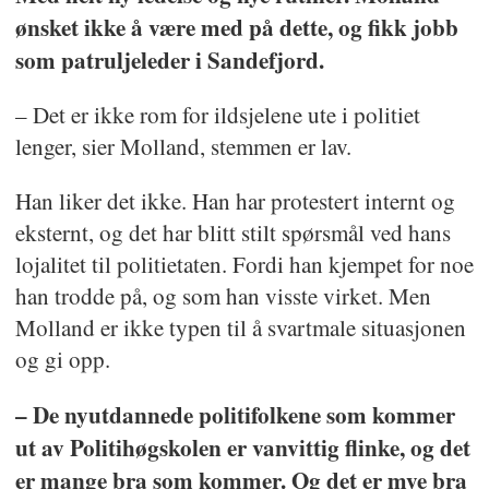
rekke ungdom som gjennom hans
ønsket ikke å være med på dette, og fikk jobb
virke har fått et liv på riktig side av
som patruljeleder i Sandefjord.
loven. Med hva det har å si for selve
– Det er ikke rom for ildsjelene ute i politiet
livet til disse.
lenger, sier Molland, stemmen er lav.
– Du kan ringe meg når som helst på
Han liker det ikke. Han har protestert internt og
dette telefonnummeret, var
eksternt, og det har blitt stilt spørsmål ved hans
beskjeden til en forelder som hadde
lojalitet til politietaten. Fordi han kjempet for noe
en 18-åring som nok var på tur inn i
han trodde på, og som han visste virket. Men
Molland er ikke typen til å svartmale situasjonen
det mer røffe.
og gi opp.
Politiforums Ærespris går til en
– De nyutdannede politifolkene som kommer
person som gjør mer enn det man kan
ut av Politihøgskolen er vanvittig flinke, og det
forvente. Mollands forebyggende
er mange bra som kommer. Og det er mye bra