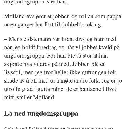
ungdomsgruppa, sier han.
etterforskning, varsling, heltemodig
Molland avslører at jobben og rollen som pappa
operativt politiarbeid, dyktig operativ
noen ganger har ført til dobbeltbooking.
ledelse og forebyggende
ungdomsarbeid. Alle viktige
– Mens eldstemann var liten, dro jeg ham med
polititema.
når jeg holdt foredrag og når vi jobbet kveld på
ungdomsgruppa. Før han ble så stor at han
Det er i juryen enighet om at flere av
skjønte hva vi drev på med. Jobben ble en
de nominerte som var med i
livsstil, men jeg tror heller ikke guttungen tok
skade av å bli med ut å møte andre folk. Jeg er jo
finalerunden ville være verdige
utrolig glad i gutta mine, de er bautaene i livet
vinnere.
mitt, smiler Molland.
Valget falt på politiførstebetjent
La ned ungdomsgruppa
Espen Molland. Juryen ønsker å
anerkjenne viktigheten av
Selv har Molland vært en bauta for mange av