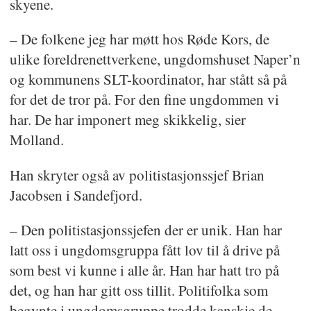
skyene.
– De folkene jeg har møtt hos Røde Kors, de
ulike foreldrenettverkene, ungdomshuset Naper’n
og kommunens SLT-koordinator, har stått så på
for det de tror på. For den fine ungdommen vi
har. De har imponert meg skikkelig, sier
Molland.
Han skryter også av politistasjonssjef Brian
Jacobsen i Sandefjord.
– Den politistasjonssjefen der er unik. Han har
latt oss i ungdomsgruppa fått lov til å drive på
som best vi kunne i alle år. Han har hatt tro på
det, og han har gitt oss tillit. Politifolka som
begynte i ungdomsgruppe trodde kanskje de