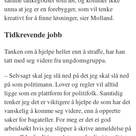
opp telefonen når han vet at andre
unna at jeg er en forebygger, som vil tenke
kreativt for å finne løsninger, sier Molland.
har det tøft, og byr på seg selv.
Tidkrevende jobb
Molland har trolig reddet flere liv og
familier i oppløsning, heter det i
Tanken om å hjelpe heller enn å straffe, har han
begrunnelsene som er sendt inn til
tatt med seg videre fra ungdomsgruppa.
juryen.
– Selvsagt skal jeg slå ned på det jeg skal slå ned
På bakgrunn av dette, samt
på som politimann. Lover og regler vil alltid
avstemningen på Politiforum.no,
ligge som en plattform for politifolk. Samtidig
bestemmer juryen at Politiforums
tenker jeg det er viktigere å hjelpe de som har det
vanskelig å komme seg videre, enn å opprette
Ærespris går til politiførstebetjent
saker for bagateller. For meg er det ei god
Espen Molland i Sør Øst politidistrikt.
arbeidsøkt hvis jeg slipper å skrive anmeldelse på