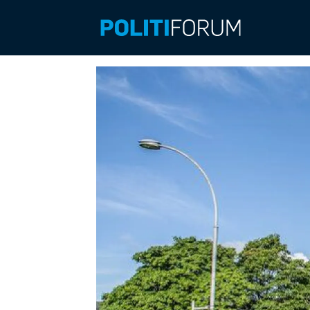
Emne:
vinstra-
saken