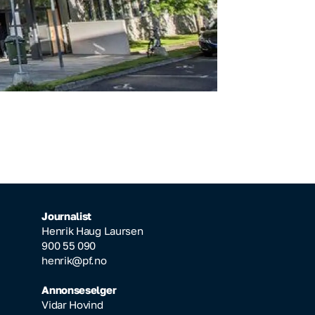
Journalist
Henrik Haug Laursen
900 55 090
henrik@pf.no
Annonseselger
Vidar Hovind