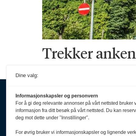
Trekker anken 
Dine valg:
Ansva
Informasjonskapsler og personvern
Erik 
For å gi deg relevante annonser på vårt nettsted bruker v
908 
Om oss
informasjon fra ditt besøk på vårt nettsted. Du kan reser
reda
Politiforum er et redaksjonelt
deg mot dette under "Innstillinger".
uavhengig fagblad som drives
Reda
etter Vær varsom-plakaten og
Oda 
For øvrig bruker vi informasjonskapsler og lignende ver