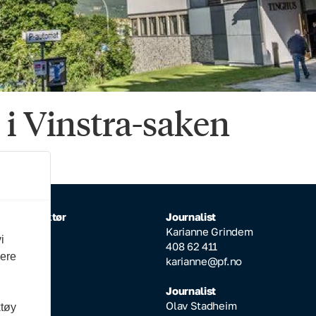
i Vinstra-saken
rlig redaktør
Journalist
Inderhaug
Karianne Grindem
i
64 608
408 62 411
vere
ktor@pf.no
karianne@pf.no
ksjonssjef
Journalist
Aarseth
Olav Stadheim
ktøy