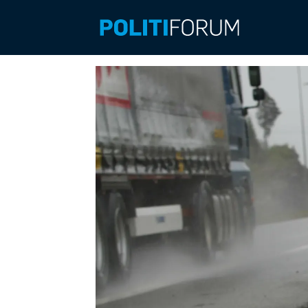
Emne:
vestfold