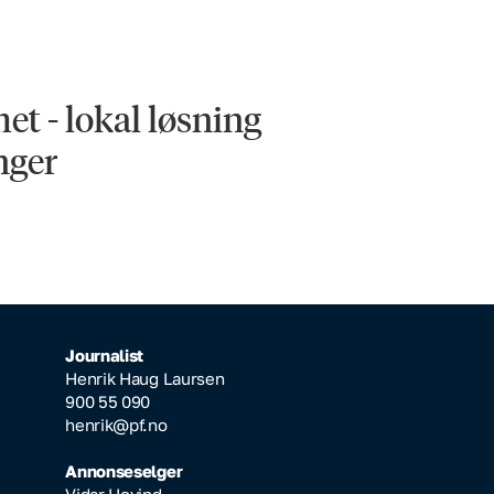
et - lokal løsning
nger
Journalist
Henrik Haug Laursen
900 55 090
henrik@pf.no
Annonseselger