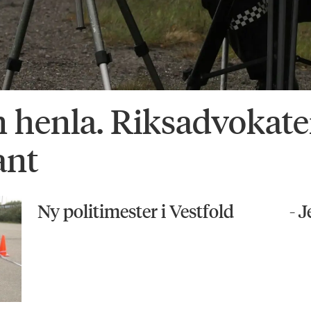
n henla. Riksadvokat
ant
Ny politimester i Vestfold
- J