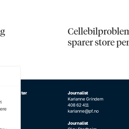
ng
Cellebilproblem
sparer store pe
rlig redaktør
Journalist
Inderhaug
Karianne Grindem
i
64 608
408 62 411
vere
ktor@pf.no
karianne@pf.no
ksjonssjef
Journalist