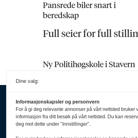
Pansrede biler snart i
beredskap
Full seier for full stilli
Ny Politihøgskole i Stavern
Dine valg:
Ansva
Informasjonskapsler og personvern
Erik 
For å gi deg relevante annonser på vårt nettsted bruker v
908 
Om oss
informasjon fra ditt besøk på vårt nettsted. Du kan reser
reda
Politiforum er et redaksjonelt
deg mot dette under "Innstillinger".
uavhengig fagblad som drives
Reda
etter Vær varsom-plakaten og