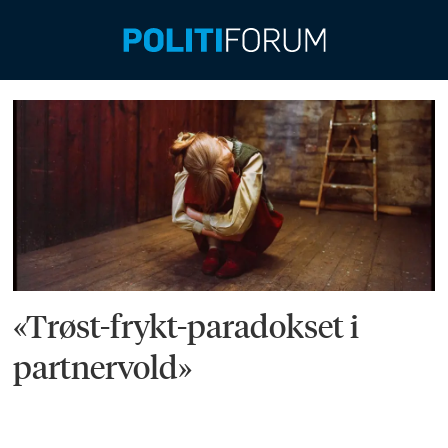
Emne:
traumebinding
«Trøst-frykt-paradokset i
partnervold»