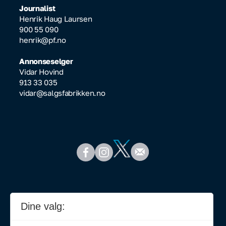
Journalist
Henrik Haug Laursen
900 55 090
henrik@pf.no
Annonseselger
Vidar Hovind
913 33 035
vidar@salgsfabrikken.no
Dine valg: