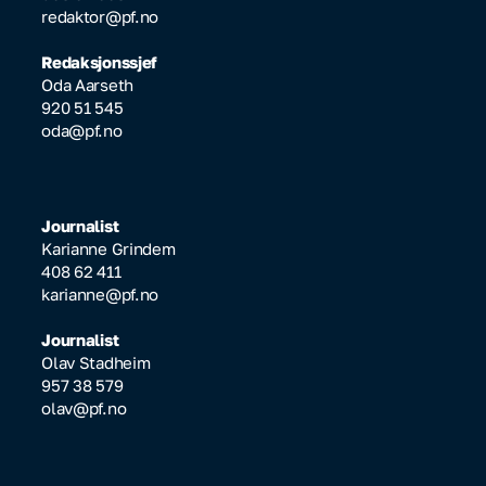
redaktor@pf.no
Redaksjonssjef
Oda Aarseth
920 51 545
oda@pf.no
Journalist
Karianne Grindem
408 62 411
karianne@pf.no
Journalist
Olav Stadheim
957 38 579
olav@pf.no