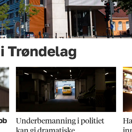
 i Trøndelag
Underbemanning i politiet
Ha
bb
kan gi dramatiske
in