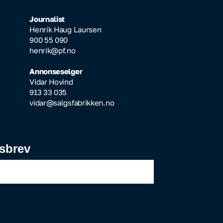
Journalist
Henrik Haug Laursen
900 55 090
henrik@pf.no
Annonseselger
Vidar Hovind
913 33 035
vidar@salgsfabrikken.no
sbrev