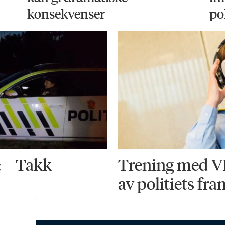
konsekvenser
po
: – Takk
Trening med VR-
av politiets fra