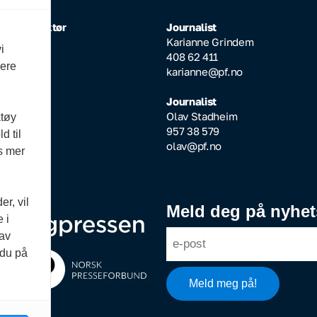
rlig redaktør
Journalist
Inderhaug
Karianne Grindem
i
64 608
408 62 411
vere
ktor@pf.no
karianne@pf.no
ksjonssjef
Journalist
Aarseth
Olav Stadheim
ktøy
51 545
957 38 579
d til
pf.no
olav@pf.no
es mer
r, vil
Meld deg på nyhet
 i
 av
 du på