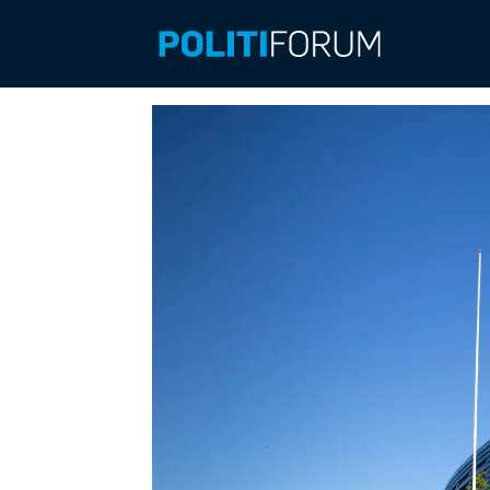
Emne:
trøndelag