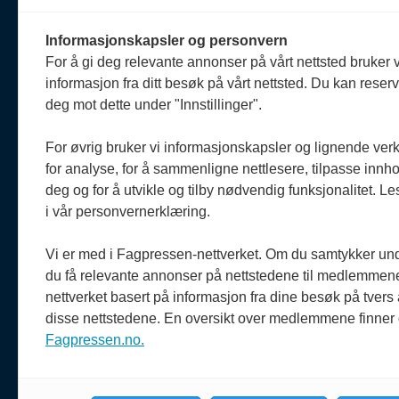
Ansva
Informasjonskapsler og personvern
Erik 
For å gi deg relevante annonser på vårt nettsted bruker v
908 
Om oss
informasjon fra ditt besøk på vårt nettsted. Du kan reser
reda
Politiforum er et redaksjonelt
deg mot dette under "Innstillinger".
uavhengig fagblad som drives
Reda
etter Vær varsom-plakaten og
Oda 
For øvrig bruker vi informasjonskapsler og lignende ver
Redaktørplakaten.
920 
for analyse, for å sammenligne nettlesere, tilpasse innhol
oda@
deg og for å utvikle og tilby nødvendig funksjonalitet. L
Politiforum er medlem av
i vår personvernerklæring.
Fagpressen.
Vi er med i Fagpressen-nettverket. Om du samtykker unde
du få relevante annonser på nettstedene til medlemmene
nettverket basert på informasjon fra dine besøk på tvers
disse nettstedene. En oversikt over medlemmene finner
Fagpressen.no.