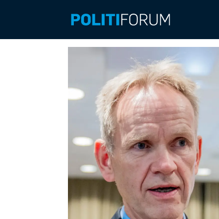
Emne:
søvn