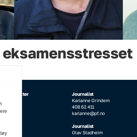
du eksamensstresset
rlig redaktør
Journalist
Inderhaug
Karianne Grindem
i
64 608
408 62 411
vere
ktor@pf.no
karianne@pf.no
ksjonssjef
Journalist
Aarseth
Olav Stadheim
ktøy