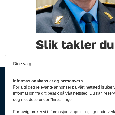
Slik takler 
Dine valg:
Ansva
Informasjonskapsler og personvern
Erik 
For å gi deg relevante annonser på vårt nettsted bruker v
908 
Om oss
informasjon fra ditt besøk på vårt nettsted. Du kan reser
reda
Politiforum er et redaksjonelt
deg mot dette under "Innstillinger".
uavhengig fagblad som drives
Reda
etter Vær varsom-plakaten og
Oda 
For øvrig bruker vi informasjonskapsler og lignende ver