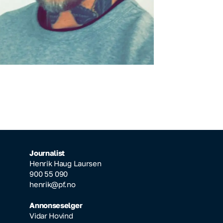
Journalist
Henrik Haug Laursen
900 55 090
henrik@pf.no
Annonseselger
Vidar Hovind