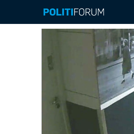
Emne:
livsvarig
fengsel