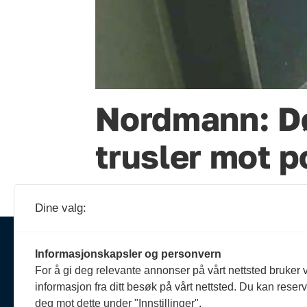
Nordmann: Dø
trusler mot p
Dine valg:
Ansva
Informasjonskapsler og personvern
Erik 
For å gi deg relevante annonser på vårt nettsted bruker v
908 
Om oss
informasjon fra ditt besøk på vårt nettsted. Du kan reser
reda
Politiforum er et redaksjonelt
deg mot dette under "Innstillinger".