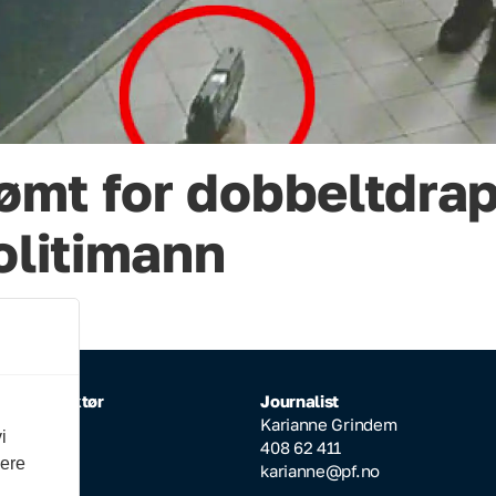
mt for dobbeltdrap
olitimann
rlig redaktør
Journalist
Inderhaug
Karianne Grindem
i
64 608
408 62 411
vere
ktor@pf.no
karianne@pf.no