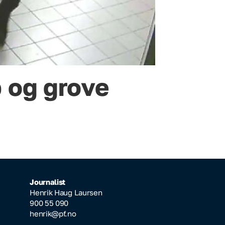
 og grove
Journalist
Henrik Haug Laursen
900 55 090
henrik@pf.no