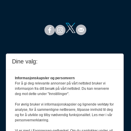
Dine valg:
Informasjonskapsler og personvern
For å gi deg relevante annonser på vårt nettsted bruker vi
informasjon fra ditt besøk på vårt nettsted. Du kan reservere
deg mot dette under "Innstillinger".
For øvrig bruker vi informasjonskapsler og lignende verktøy for
analyse, for å sammenligne nettlesere, tilpasse innhold til deg
Meld deg på nyhetsbrev
og for å utvikle og tilby nødvendig funksjonalitet. Les mer i vår
personvernerklæring.
Vi er med i Fagpressen-nettverket. Om du samtykker under, vil