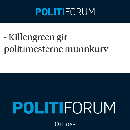
Emne:
- Killengreen gir
ingelin
politimesterne munnkurv
killengren
Om oss