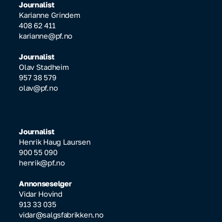
Journalist
Karianne Grindem
408 62 411
karianne@pf.no
Journalist
Olav Stadheim
957 38 579
olav@pf.no
Journalist
Henrik Haug Laursen
900 55 090
henrik@pf.no
Annonseselger
Vidar Hovind
913 33 035
vidar@salgsfabrikken.no