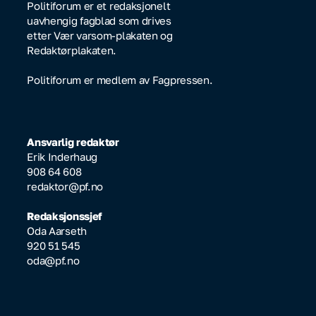
Politiforum er et redaksjonelt
uavhengig fagblad som drives
etter Vær varsom-plakaten og
Redaktørplakaten.
Politiforum er medlem av Fagpressen.
Ansvarlig redaktør
Erik Inderhaug
908 64 608
redaktor@pf.no
Redaksjonssjef
Oda Aarseth
920 51 545
oda@pf.no