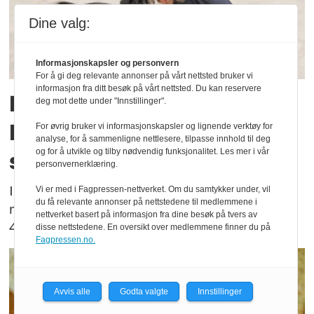
Dine valg:
Informasjonskapsler og personvern
For å gi deg relevante annonser på vårt nettsted bruker vi
informasjon fra ditt besøk på vårt nettsted. Du kan reservere
En tredjedels nedgang: -
deg mot dette under "Innstillinger".
Fører til mer narkotika i
For øvrig bruker vi informasjonskapsler og lignende verktøy for
analyse, for å sammenligne nettlesere, tilpasse innhold til deg
og for å utvikle og tilby nødvendig funksjonalitet. Les mer i vår
samfunnet
personvernerklæring.
I 2013 var det 63 ekvipasjer med
Vi er med i Fagpressen-nettverket. Om du samtykker under, vil
du få relevante annonser på nettstedene til medlemmene i
narkotikasøkshunder i Norge. I dag antallet
nettverket basert på informasjon fra dine besøk på tvers av
40.
disse nettstedene. En oversikt over medlemmene finner du på
Fagpressen.no.
Avvis alle
Godta valgte
Innstillinger