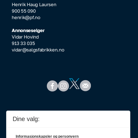
Henrik Haug Laursen
900 55 090
henrik@pf.no
Annonseselger
Vidar Hovind
913 33 035
vidar@salgsfabrikken.no
Dine valg:
Informasjonskapsler og personvern