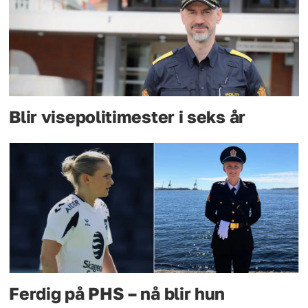
Blir visepolitimester i seks år
Ferdig på PHS – nå blir hun