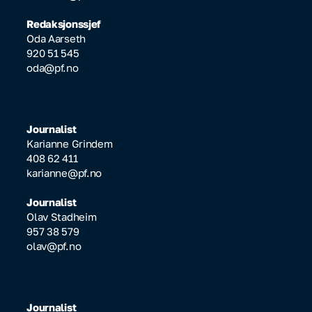
Redaksjonssjef
Oda Aarseth
920 51 545
oda@pf.no
Journalist
Karianne Grindem
408 62 411
karianne@pf.no
Journalist
Olav Stadheim
957 38 579
olav@pf.no
Journalist