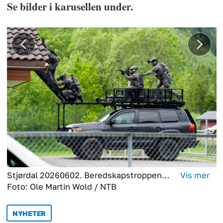
Se bilder i karusellen under.
Stjørdal 20260602. Beredskapstroppen tar seg inn i bygningen under demonstrasjon av politiets kontraterror-kapasiteter under øvelse Nordlys.
Foto: Ole Martin Wold / NTB
NYHETER