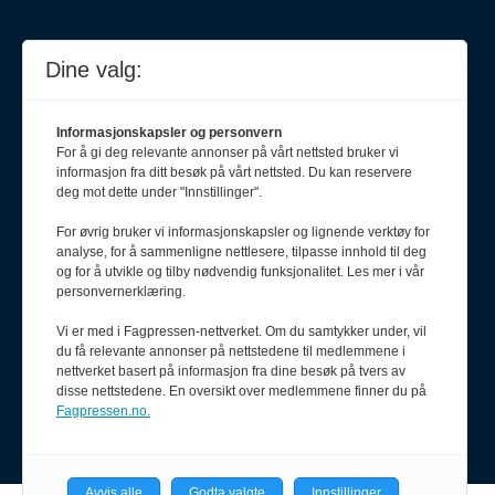
Dine valg:
Informasjonskapsler og personvern
For å gi deg relevante annonser på vårt nettsted bruker vi
informasjon fra ditt besøk på vårt nettsted. Du kan reservere
deg mot dette under "Innstillinger".
For øvrig bruker vi informasjonskapsler og lignende verktøy for
analyse, for å sammenligne nettlesere, tilpasse innhold til deg
Meld deg på nyhetsbrev
og for å utvikle og tilby nødvendig funksjonalitet. Les mer i vår
personvernerklæring.
Vi er med i Fagpressen-nettverket. Om du samtykker under, vil
du få relevante annonser på nettstedene til medlemmene i
nettverket basert på informasjon fra dine besøk på tvers av
disse nettstedene. En oversikt over medlemmene finner du på
Fagpressen.no.
Avvis alle
Godta valgte
Innstillinger