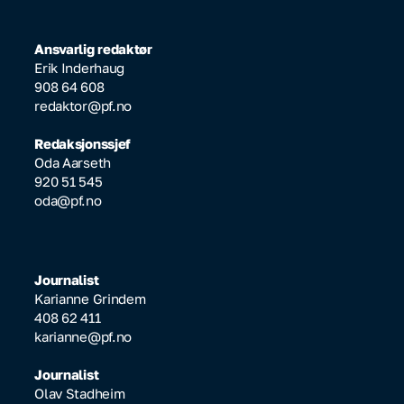
Ansvarlig redaktør
Erik Inderhaug
908 64 608
redaktor@pf.no
Redaksjonssjef
Oda Aarseth
920 51 545
oda@pf.no
Journalist
Karianne Grindem
408 62 411
karianne@pf.no
Journalist
Olav Stadheim