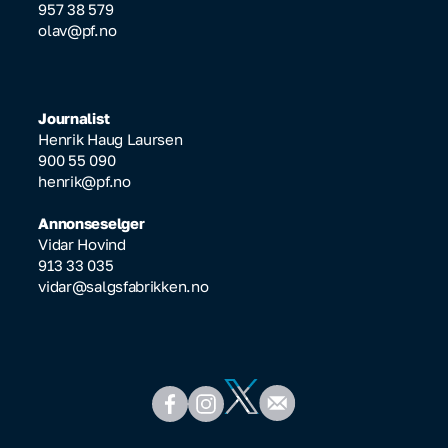
957 38 579
olav@pf.no
Journalist
Henrik Haug Laursen
900 55 090
henrik@pf.no
Annonseselger
Vidar Hovind
913 33 035
vidar@salgsfabrikken.no