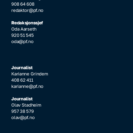
908 64 608
redaktor@pf.no
Redaksjonssjef
Oda Aarseth
920 51 545
oda@pf.no
Journalist
Karianne Grindem
408 62 411
karianne@pf.no
Journalist
Olav Stadheim
957 38 579
olav@pf.no