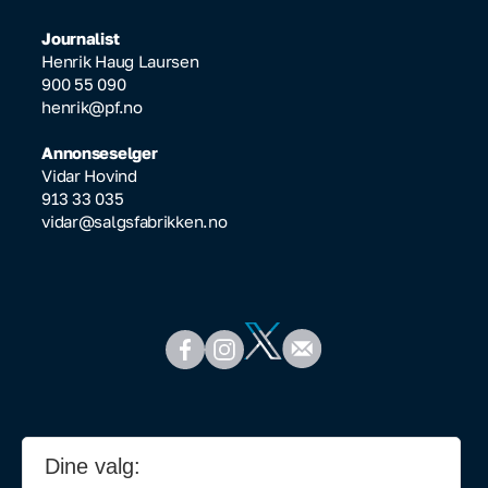
Journalist
Henrik Haug Laursen
900 55 090
henrik@pf.no
Annonseselger
Vidar Hovind
913 33 035
vidar@salgsfabrikken.no
Dine valg: