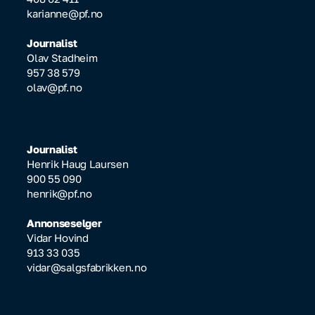
karianne@pf.no
Journalist
Olav Stadheim
957 38 579
olav@pf.no
Journalist
Henrik Haug Laursen
900 55 090
henrik@pf.no
Annonseselger
Vidar Hovind
913 33 035
vidar@salgsfabrikken.no