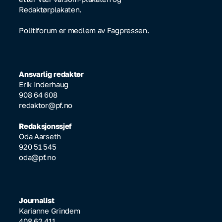
Redaktørplakaten.
Politiforum er medlem av Fagpressen.
Ansvarlig redaktør
Erik Inderhaug
908 64 608
redaktor@pf.no
Redaksjonssjef
Oda Aarseth
920 51 545
oda@pf.no
Journalist
Karianne Grindem
408 62 411