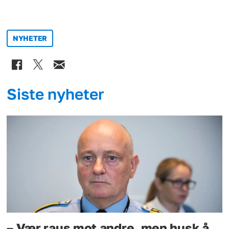
NYHETER
Siste nyheter
– Vær raus mot andre, men husk å