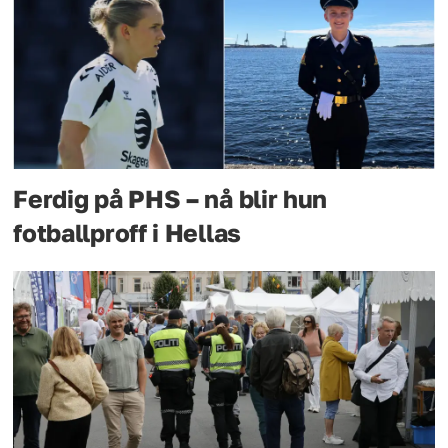
Ferdig på PHS – nå blir hun
fotballproff i Hellas