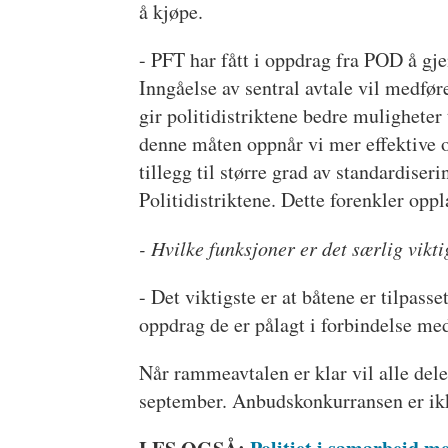
å kjøpe.
- PFT har fått i oppdrag fra POD å gje
Inngåelse av sentral avtale vil medfø
gir politidistriktene bedre muligheter
denne måten oppnår vi mer effektive o
tillegg til større grad av standardiser
Politidistriktene. Dette forenkler opp
- Hvilke funksjoner er det særlig vikti
- Det viktigste er at båtene er tilpasse
oppdrag de er pålagt i forbindelse med
Når rammeavtalen er klar vil alle deler
september. Anbudskonkurransen er ikk