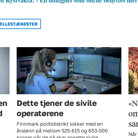
ed Kystvakta: - En mulighet som burde benyttes mer
FELLESTJENESTER
«N
en
Dette tjener de sivile
om
d
operatørene
sa
Finnmark politidistrikt lokker med en
årslønn på mellom 525.615 og 653.000
Når 
kroner når de nå skal ansette sivile