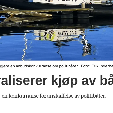
ngjøre en anbudskonkurranse om politibåter.
Foto: Erik Inderh
raliserer kjøp av b
r en konkurranse for anskaffelse av politibåter.