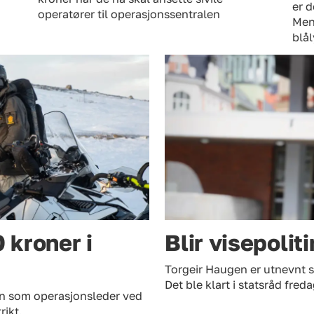
er d
operatører til operasjonssentralen
Men 
blå
 kroner i
Blir visepolit
Torgeir Haugen er utnevnt so
Det ble klart i statsråd freda
gen som operasjonsleder ved
rikt.