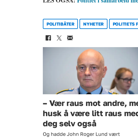
LES OGSÅ:
Politiet i samarbeid m
POLITIBÅTER
NYHETER
POLITIETS 
– Vær raus mot andre, m
husk å være litt raus me
deg selv også
Og hadde John Roger Lund vært