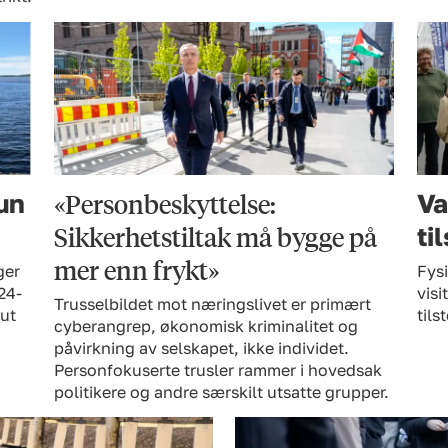
«Personbeskyttelse:
hun
Va
Sikkerhetstiltak må bygge på
ti
mer enn frykt»
ger
Fysi
24-
visi
Trusselbildet mot næringslivet er primært
 ut
til
cyberangrep, økonomisk kriminalitet og
påvirkning av selskapet, ikke individet.
Personfokuserte trusler rammer i hovedsak
politikere og andre særskilt utsatte grupper.