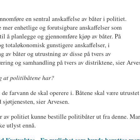
nnomføre en sentral anskaffelse av båter i politiet.
re mer enhetlige og forutsigbare anskaffelser som
 til å planlegge og gjennomføre kjøp av båter. På
g totaløkonomisk gunstigere anskaffelser, i
ing av båter og utrustning av disse på tvers av
læring og samhandling på tvers av distriktene, sier Arve
g at politibåtene har?
t de farvann de skal operere i. Båtene skal være utrustet s
 sjøtjenesten, sier Arvesen.
 av politiet kunne bestille politibåter ut fra denne. Ma
e utlyst ennå.