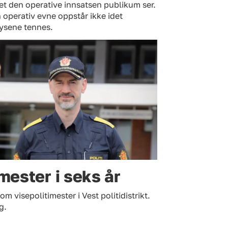
et den operative innsatsen publikum ser.
operativ evne oppstår ikke idet
lysene tennes.
imester i seks år
m visepolitimester i Vest politidistrikt.
g.