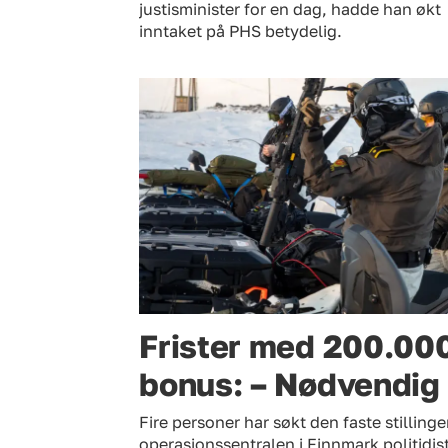
justisminister for en dag, hadde han økt
inntaket på PHS betydelig.
Frister med 200.000
bonus: – Nødvendig
Fire personer har søkt den faste stillin
operasjonssentralen i Finnmark politidist