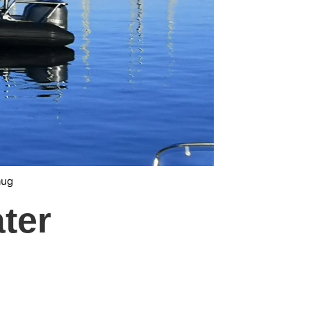
aug
åter