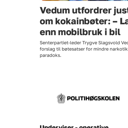
Vedum utfordrer jus
om kokainbøter: – La
enn mobilbruk i bil
Senterpartiet-leder Trygve Slagsvold V
forslag til bøtesatser for mindre narkoti
paradoks.
Underviser - operative