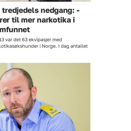
 tredjedels nedgang: -
rer til mer narkotika i
mfunnet
13 var det 63 ekvipasjer med
otikasøkshunder i Norge. I dag antallet