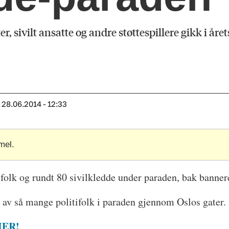
er, sivilt ansatte og andre støttespillere gikk i år
28.06.2014 - 12:33
mel.
ifolk og rundt 80 sivilkledde under paraden, bak banneret
n av så mange politifolk i paraden gjennom Oslos gater.
HER!