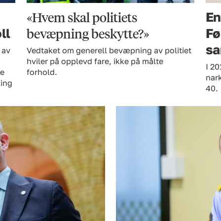
«Hvem skal politiets
En
bevæpning beskytte?»
ll
Fø
sa
 av
Vedtaket om generell bevæpning av politiet
hviler på opplevd fare, ikke på målte
I 20
re
forhold.
nark
king
40.