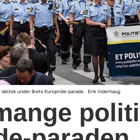
r deltok under årets Europride-parade.
Erik Inderhaug
ange politif
de-paraden