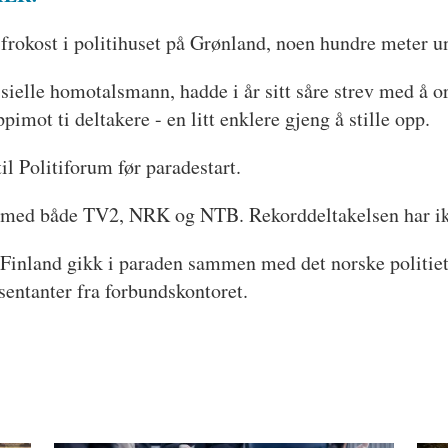
l frokost i politihuset på Grønland, noen hundre meter u
fisielle homotalsmann, hadde i år sitt såre strev med å o
imot ti deltakere - en litt enklere gjeng å stille opp.
 til Politiforum før paradestart.
uer med både TV2, NRK og NTB. Rekorddeltakelsen har ik
 Finland gikk i paraden sammen med det norske politiet. I
entanter fra forbundskontoret.