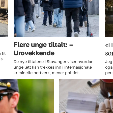
«H
Flere unge tiltalt: –
so
Urovekkende
 til
ns
De nye tiltalene i Stavanger viser hvordan
Jeg 
unge lett kan trekkes inn i internasjonale
også
kriminelle nettverk, mener politiet.
pers