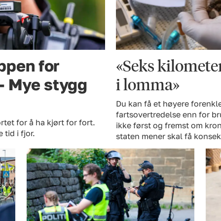
«Seks kilometer 
ppen for
i lomma»
 – Mye stygg
Du kan få et høyere forenkl
fartsovertredelse enn for b
tet for å ha kjørt for fort.
ikke først og fremst om kro
id i fjor.
staten mener skal få konsekv