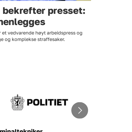
t bekrefter presset:
 henlegges
er et vedvarende høyt arbeidspress og
ige og komplekse straffesaker.
iminaltekniker
Tjenesteen