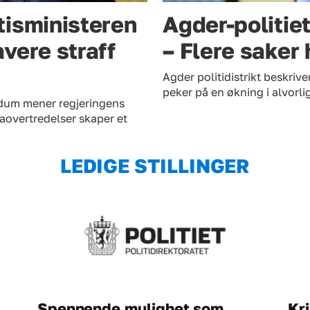
tisministeren
Agder-politie
vere straff
– Flere saker
Agder politidistrikt beskriv
peker på en økning i alvorl
edum mener regjeringens
kaovertredelser skaper et
LEDIGE STILLINGER
Spennende mulighet som
Kr