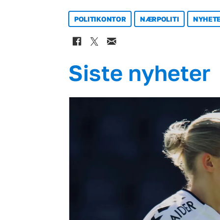
POLITIKONTOR
NÆRPOLITI
NYHET
Siste nyheter