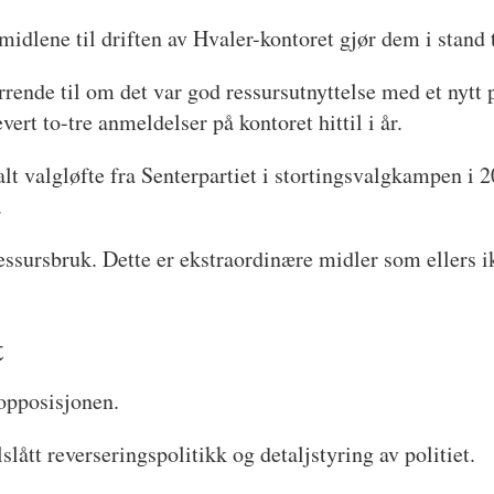
idlene til driften av Hvaler-kontoret gjør dem i stand 
rende til om det var god ressursutnyttelse med et nytt p
evert to-tre anmeldelser på kontoret hittil i år.
alt valgløfte fra Senterpartiet i stortingsvalgkampen i 
.
ressursbruk. Dette er ekstraordinære midler som ellers ik
t
opposisjonen.
lått reverseringspolitikk og detaljstyring av politiet.