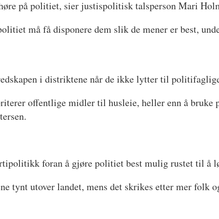
øre på politiet, sier justispolitisk talsperson Mari Ho
 politiet må få disponere dem slik de mener er best, und
kapen i distriktene når de ikke lytter til politifaglig
riterer offentlige midler til husleie, heller enn å bruke 
tersen.
tipolitikk foran å gjøre politiet best mulig rustet til å
e tynt utover landet, mens det skrikes etter mer folk og