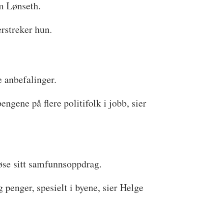
lm Lønseth.
erstreker hun.
e anbefalinger.
pengene på flere politifolk i jobb, sier
 løse sitt samfunnsoppdrag.
 penger, spesielt i byene, sier Helge