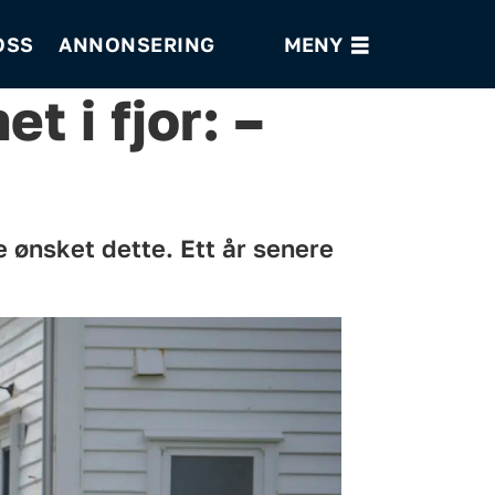
OSS
ANNONSERING
t i fjor: –
kke ønsket dette. Ett år senere