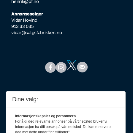
henrik@pf.no
Annonseselger
Vidar Hovind
913 33 035
vidar@salgsfabrikken.no
Dine valg:
Informasjonskapsler og personvern
For å gi deg relevante annonser på vårt nettsted bruker vi
informasjon fra ditt besøk på vårt nettsted. Du kan reservere
deg mot dette under "Innstillinger".