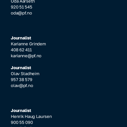
Oda Aarseth
920 51 545
oda@pf.no
Journalist
Karianne Grindem
408 62 411
karianne@pf.no
Journalist
Olav Stadheim
957 38 579
olav@pf.no
Journalist
Henrik Haug Laursen
900 55 090