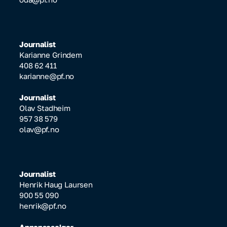
Journalist
Karianne Grindem
408 62 411
karianne@pf.no
Journalist
Olav Stadheim
957 38 579
olav@pf.no
Journalist
Henrik Haug Laursen
900 55 090
henrik@pf.no