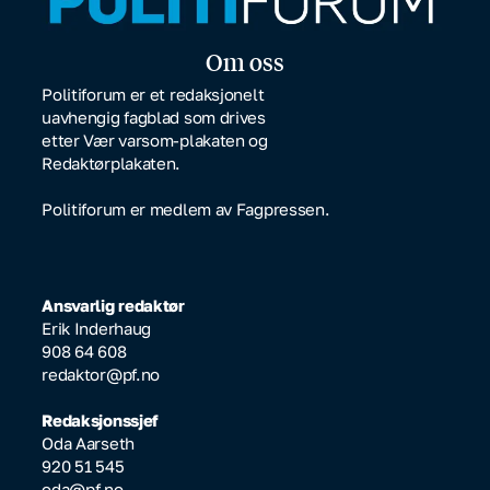
Om oss
Politiforum er et redaksjonelt
uavhengig fagblad som drives
etter Vær varsom-plakaten og
Redaktørplakaten.
Politiforum er medlem av Fagpressen.
Ansvarlig redaktør
Erik Inderhaug
908 64 608
redaktor@pf.no
Redaksjonssjef
Oda Aarseth
920 51 545
oda@pf.no