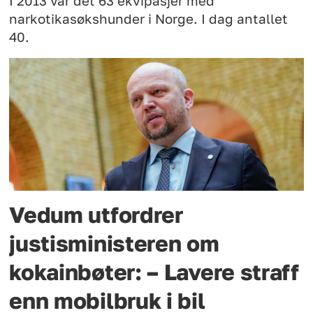
I 2013 var det 63 ekvipasjer med
narkotikasøkshunder i Norge. I dag antallet
40.
Vedum utfordrer
justisministeren om
kokainbøter: – Lavere straff
enn mobilbruk i bil