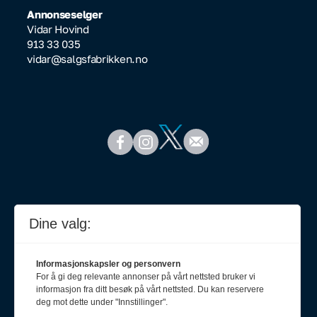
Annonseselger
Vidar Hovind
913 33 035
vidar@salgsfabrikken.no
Dine valg:
Informasjonskapsler og personvern
For å gi deg relevante annonser på vårt nettsted bruker vi
informasjon fra ditt besøk på vårt nettsted. Du kan reservere
deg mot dette under "Innstillinger".