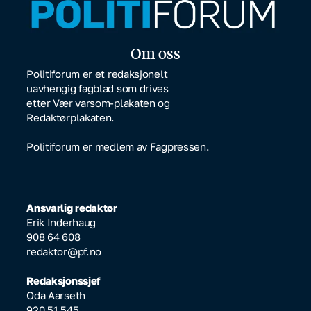
Om oss
Politiforum er et redaksjonelt
uavhengig fagblad som drives
etter Vær varsom-plakaten og
Redaktørplakaten.
Politiforum er medlem av Fagpressen.
Ansvarlig redaktør
Erik Inderhaug
908 64 608
redaktor@pf.no
Redaksjonssjef
Oda Aarseth
920 51 545