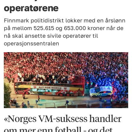
operatørene
Finnmark politidistrikt lokker med en årslønn
på mellom 525.615 og 653.000 kroner når de
nå skal ansette sivile operatører til
operasjonssentralen
«Norges VM-suksess handler
om mer enn fotball - og det