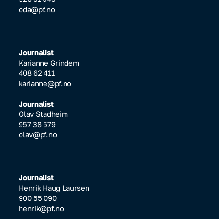
oda@pf.no
Journalist
Karianne Grindem
408 62 411
karianne@pf.no
Journalist
Olav Stadheim
957 38 579
olav@pf.no
Journalist
Henrik Haug Laursen
900 55 090
henrik@pf.no