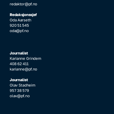
redaktor@pf.no
Redaksjonssjef
Oda Aarseth
920 51 545
oda@pf.no
Journalist
Karianne Grindem
408 62 411
karianne@pf.no
Journalist
Olav Stadheim
957 38 579
olav@pf.no