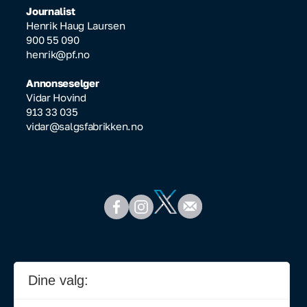
Journalist
Henrik Haug Laursen
900 55 090
henrik@pf.no
Annonseselger
Vidar Hovind
913 33 035
vidar@salgsfabrikken.no
Dine valg: