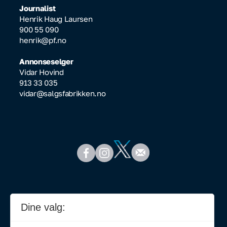
Journalist
Henrik Haug Laursen
900 55 090
henrik@pf.no
Annonseselger
Vidar Hovind
913 33 035
vidar@salgsfabrikken.no
Dine valg: