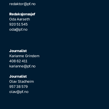
redaktor@pf.no
Redaksjonssjef
Oda Aarseth
920 51 545
oda@pf.no
Journalist
Karianne Grindem
408 62 411
karianne@pf.no
Journalist
Olav Stadheim
957 38 579
olav@pf.no