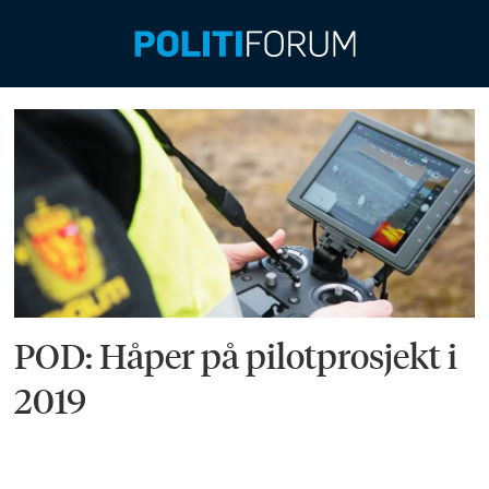
Emne:
rune
lausund
POD: Håper på pilotprosjekt i
2019