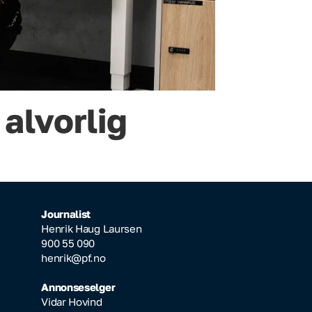
 alvorlig
Journalist
Henrik Haug Laursen
900 55 090
henrik@pf.no
Annonseselger
Vidar Hovind