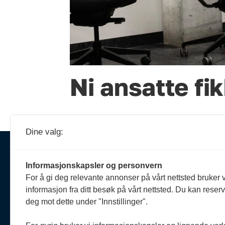
Ni ansatte fi
Dine valg:
Ansva
Erik 
Informasjonskapsler og personvern
908 
Om oss
For å gi deg relevante annonser på vårt nettsted bruker v
reda
informasjon fra ditt besøk på vårt nettsted. Du kan reser
Politiforum er et redaksjonelt
deg mot dette under "Innstillinger".
uavhengig fagblad som drives
Reda
etter Vær varsom-plakaten og
Oda 