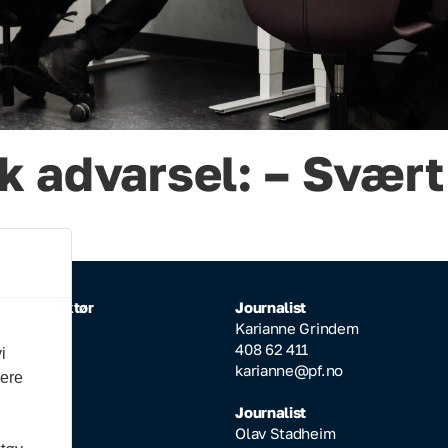
kk advarsel: – Svært
rlig redaktør
Journalist
Inderhaug
Karianne Grindem
64 608
408 62 411
i
ktor@pf.no
karianne@pf.no
vere
ksjonssjef
Journalist
Aarseth
Olav Stadheim