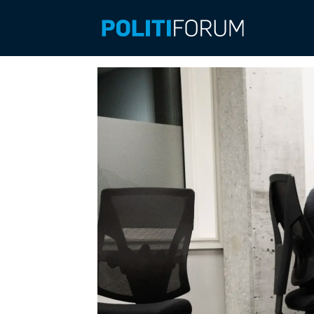
Emne:
politiets
registre