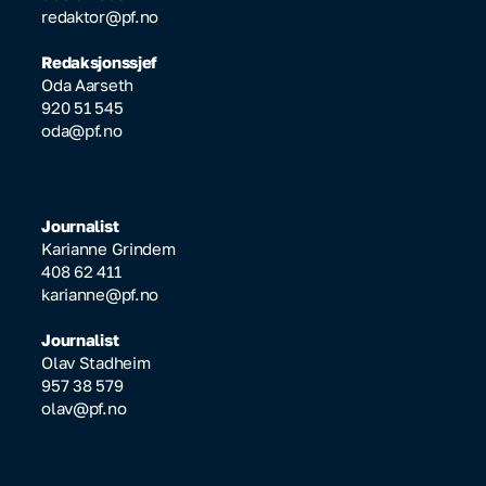
redaktor@pf.no
Redaksjonssjef
Oda Aarseth
920 51 545
oda@pf.no
Journalist
Karianne Grindem
408 62 411
karianne@pf.no
Journalist
Olav Stadheim
957 38 579
olav@pf.no