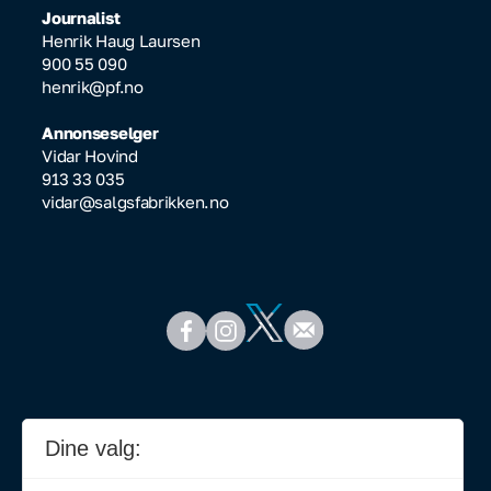
Journalist
Henrik Haug Laursen
900 55 090
henrik@pf.no
Annonseselger
Vidar Hovind
913 33 035
vidar@salgsfabrikken.no
Dine valg: