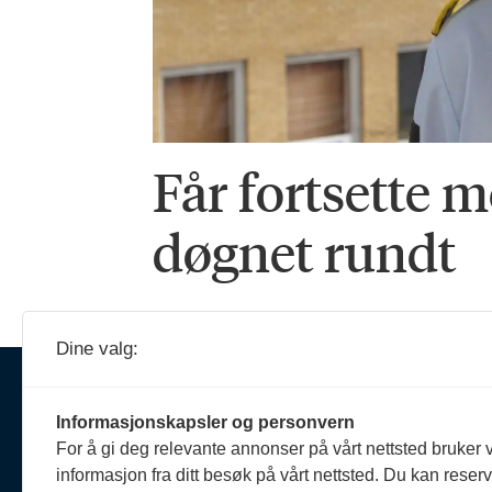
Får fortsette
døgnet rundt
Dine valg:
Ansva
Erik 
Informasjonskapsler og personvern
908 
Om oss
For å gi deg relevante annonser på vårt nettsted bruker v
reda
informasjon fra ditt besøk på vårt nettsted. Du kan reser
Politiforum er et redaksjonelt