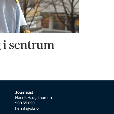
 i sentrum
Journalist
Henrik Haug Laursen
900 55 090
henrik@pf.no