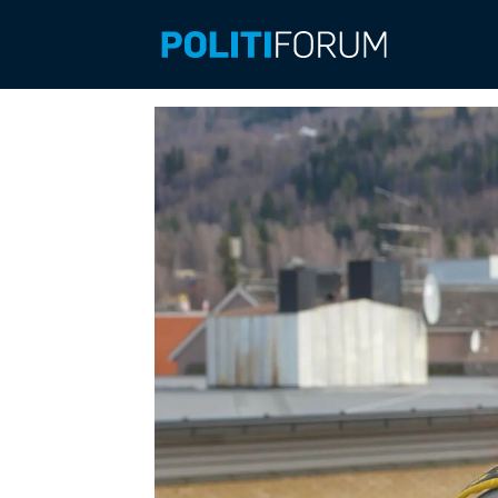
Emne:
kameraovervåking