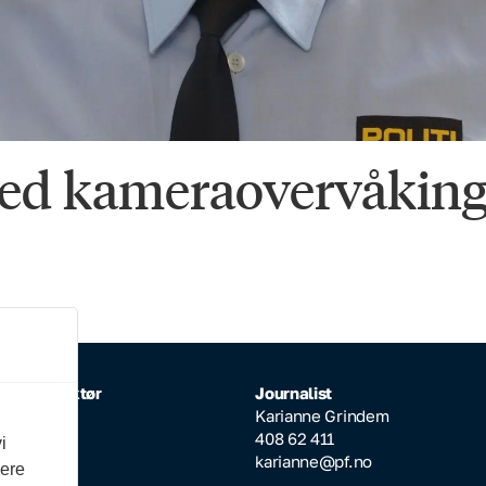
 med kameraovervåking
rlig redaktør
Journalist
Inderhaug
Karianne Grindem
64 608
408 62 411
i
ktor@pf.no
karianne@pf.no
vere