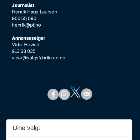
Journalist
Henrik Haug Laursen
900 55 090
henrik@pf.no
Annonseselger
Vidar Hovind
913 33 035
vidar@salgsfabrikken.no
Dine valg: