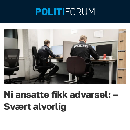
Emne:
christine
otterstad
Ni ansatte fikk advarsel: –
Svært alvorlig