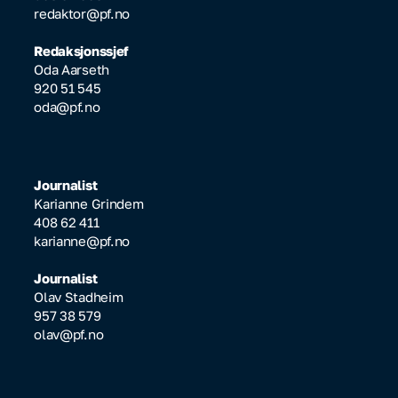
redaktor@pf.no
Redaksjonssjef
Oda Aarseth
920 51 545
oda@pf.no
Journalist
Karianne Grindem
408 62 411
karianne@pf.no
Journalist
Olav Stadheim
957 38 579
olav@pf.no