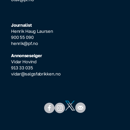
Journalist
Henrik Haug Laursen
900 55 090
henrik@pf.no
Annonseselger
Vidar Hovind
913 33 035
vidar@salgsfabrikken.no