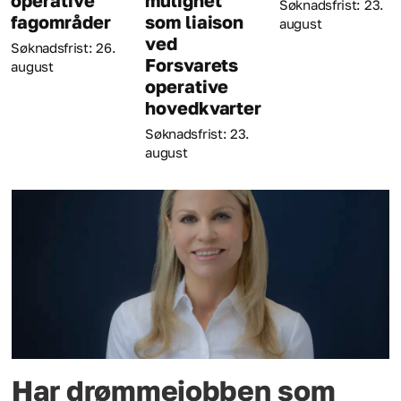
operative
mulighet
Søknadsfrist: 23.
fagområder
som liaison
august
ved
Søknadsfrist: 26.
Forsvarets
august
operative
hovedkvarter
Søknadsfrist: 23.
august
Har drømmejobben som