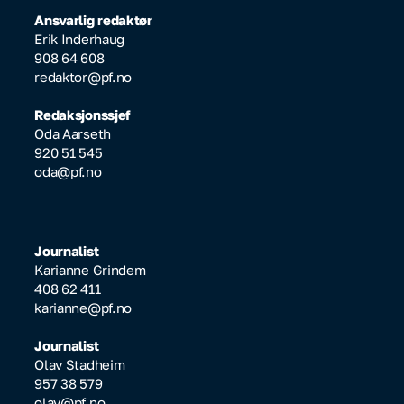
Ansvarlig redaktør
Erik Inderhaug
908 64 608
redaktor@pf.no
Redaksjonssjef
Oda Aarseth
920 51 545
oda@pf.no
Journalist
Karianne Grindem
408 62 411
karianne@pf.no
Journalist
Olav Stadheim
957 38 579
olav@pf.no