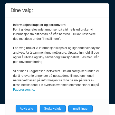
Dine valg:
Informasjonskapsler og personvern
For å gi deg relevante annonser på vårt nettsted bruker vi
informasjon fra ditt besøk på vårt nettsted. Du kan reservere
deg mot dette under "Innstillinger".
For øvrig bruker vi informasjonskapsler og lignende verktøy for
Meld deg på nyhetsbrev
analyse, for å sammenligne nettlesere, tilpasse innhold til deg
og for å utvikle og tilby nødvendig funksjonalitet. Les mer i vår
personvernerklæring.
Vi er med i Fagpressen-nettverket. Om du samtykker under, vil
du få relevante annonser på nettstedene til medlemmene i
nettverket basert på informasjon fra dine besøk på tvers av
disse nettstedene. En oversikt over medlemmene finner du på
Fagpressen.no.
Avvis alle
Godta valgte
Innstillinger
Powered by Labrador CMS