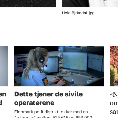
HeidiBjrkedal.jpg
«N
en
Dette tjener de sivile
om
d
operatørene
sa
Finnmark politidistrikt lokker med en
årslønn på mellom 525.615 og 653.000