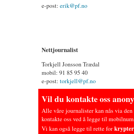
e-post:
erik@pf.no
Nettjournalist
Torkjell Jonsson Trædal
mobil: 91 85 95 40
e-post:
torkjell@pf.no
Vil du kontakte oss anon
Alle våre journalister kan nås via de
kontakte oss ved å legge til mobilnu
krypter
Vi kan også legge til rette for