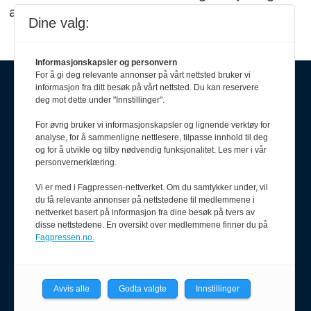
advarsel.
Dine valg:
Informasjonskapsler og personvern
For å gi deg relevante annonser på vårt nettsted bruker vi
informasjon fra ditt besøk på vårt nettsted. Du kan reservere
deg mot dette under "Innstillinger".
For øvrig bruker vi informasjonskapsler og lignende verktøy for
analyse, for å sammenligne nettlesere, tilpasse innhold til deg
og for å utvikle og tilby nødvendig funksjonalitet. Les mer i vår
personvernerklæring.
Om oss
Vi er med i Fagpressen-nettverket. Om du samtykker under, vil
du få relevante annonser på nettstedene til medlemmene i
Politiforum er et redaksjonelt
nettverket basert på informasjon fra dine besøk på tvers av
uavhengig fagblad som drives
disse nettstedene. En oversikt over medlemmene finner du på
etter Vær varsom-plakaten og
Fagpressen.no.
Redaktørplakaten.
Politiforum er medlem av Fagpressen.
Avvis alle
Godta valgte
Innstillinger