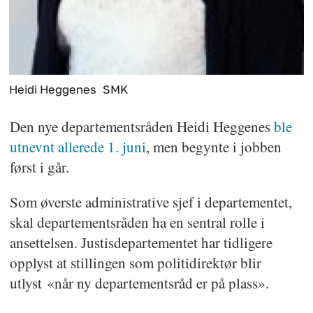
Heidi Heggenes
SMK
Den nye departementsråden Heidi Heggenes
ble
utnevnt allerede 1. juni
, men begynte i jobben
først i går.
Som øverste administrative sjef i departementet,
skal departementsråden ha en sentral rolle i
ansettelsen. Justisdepartementet har tidligere
opplyst at stillingen som politidirektør blir
utlyst «når ny departementsråd er på plass».