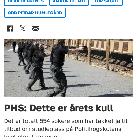
HEIDI HEGGENES
AMROP DELPHI
TOR SAGLIE
ODD REIDAR HUMLEGÅRD
PHS: Dette er årets kull
Det er totalt 554 søkere som har takket ja til
tilbud om studieplass på Politihøgskolens
bachelorutdanning.