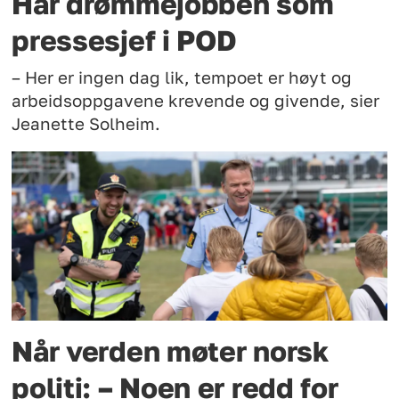
Har drømmejobben som
pressesjef i POD
– Her er ingen dag lik, tempoet er høyt og
arbeidsoppgavene krevende og givende, sier
Jeanette Solheim.
Når verden møter norsk
politi: – Noen er redd for