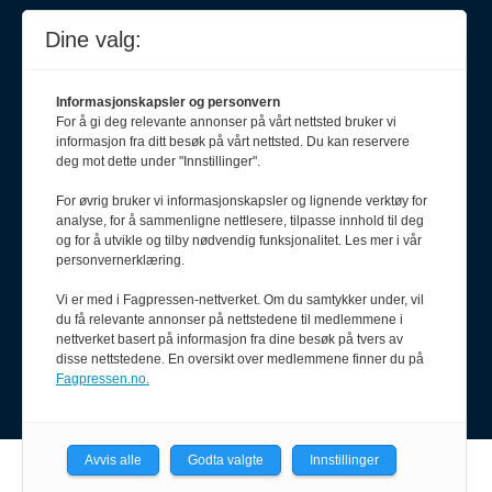
Dine valg:
Informasjonskapsler og personvern
For å gi deg relevante annonser på vårt nettsted bruker vi
informasjon fra ditt besøk på vårt nettsted. Du kan reservere
deg mot dette under "Innstillinger".
For øvrig bruker vi informasjonskapsler og lignende verktøy for
Meld deg på nyhetsbrev
analyse, for å sammenligne nettlesere, tilpasse innhold til deg
og for å utvikle og tilby nødvendig funksjonalitet. Les mer i vår
personvernerklæring.
Vi er med i Fagpressen-nettverket. Om du samtykker under, vil
du få relevante annonser på nettstedene til medlemmene i
nettverket basert på informasjon fra dine besøk på tvers av
disse nettstedene. En oversikt over medlemmene finner du på
Fagpressen.no.
Avvis alle
Godta valgte
Innstillinger
Powered by Labrador CMS