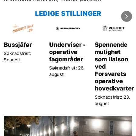
LEDIGE STILLINGER
ssjåfør
Underviser -
Spennende
K
operative
mulighet
knadsfrist:
Sø
fagområder
som liaison
arest
au
ved
Søknadsfrist: 26.
Forsvarets
august
operative
hovedkvarter
Søknadsfrist: 23.
august