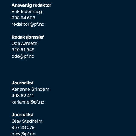
Ansvarlig redaktør
Erik Inderhaug
908 64 608
redaktor@pf.no
Redaksjonssjef
Oda Aarseth
920 51 545
oda@pf.no
Journalist
Karianne Grindem
408 62 411
karianne@pf.no
Journalist
Olav Stadheim
957 38 579
olav@pf.no