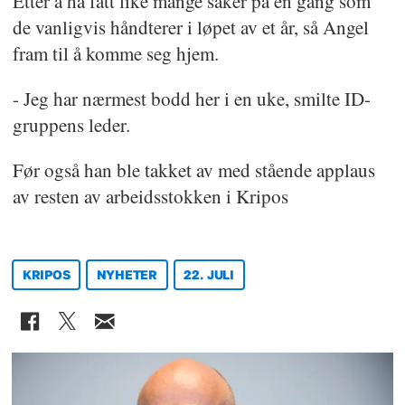
Etter å ha fått like mange saker på en gang som
de vanligvis håndterer i løpet av et år, så Angel
fram til å komme seg hjem.
- Jeg har nærmest bodd her i en uke, smilte ID-
gruppens leder.
Før også han ble takket av med stående applaus
av resten av arbeidsstokken i Kripos
KRIPOS
NYHETER
22. JULI