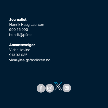
Journalist
Henrik Haug Laursen
900 55 090
henrik@pf.no
Annonseselger
Vidar Hovind
913 33 035
vidar@salgsfabrikken.no