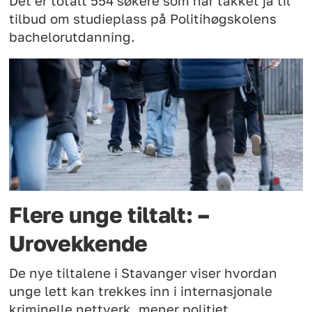
Det er totalt 554 søkere som har takket ja til
tilbud om studieplass på Politihøgskolens
bachelorutdanning.
Flere unge tiltalt: –
Urovekkende
De nye tiltalene i Stavanger viser hvordan
unge lett kan trekkes inn i internasjonale
kriminelle nettverk, mener politiet.